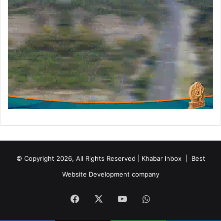
ल
ने
मु
ख्य
मं
त्री
से
की
भें
ट
© Copyright 2026, All Rights Reserved | Khabar Inbox |
Best
Website Development company
Facebook
X
YouTube
WhatsApp