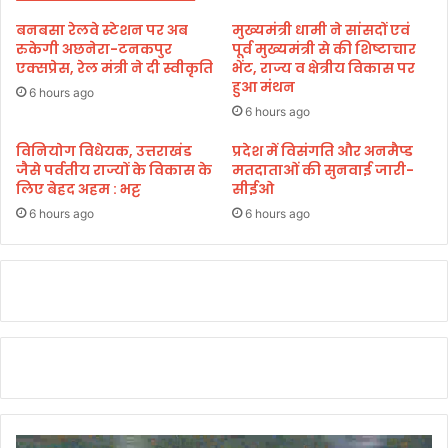
त्व
में
बनबसा रेलवे स्टेशन पर अब
मुख्यमंत्री धामी ने सांसदों एवं
बा
रुकेगी अछनेरा-टनकपुर
पूर्व मुख्यमंत्री से की शिष्टाचार
र
एक्सप्रेस, रेल मंत्री ने दी स्वीकृति
भेंट, राज्य व क्षेत्रीय विकास पर
ए
हुआ मंथन
6 hours ago
सो
6 hours ago
सि
ए
विनियोग विधेयक, उत्तराखंड
प्रदेश में विसंगति और अनमैप्ड
जैसे पर्वतीय राज्यों के विकास के
मतदाताओं की सुनवाई जारी-
श
लिए बेहद अहम : भट्ट
सीईओ
न
दे
6 hours ago
6 hours ago
ह
रा
दू
न
के
प्र
ति
नि
धि
मं
ड