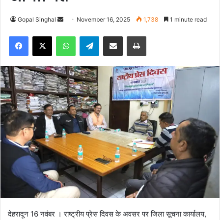
Gopal Singhal
S
November 16, 2025
1,738
1 minute read
e
Facebook
X
WhatsApp
Telegram
Share via Email
Print
n
d
a
n
e
m
a
i
l
देहरादून 16 नवंबर । राष्ट्रीय प्रेस दिवस के अवसर पर जिला सूचना कार्यालय,