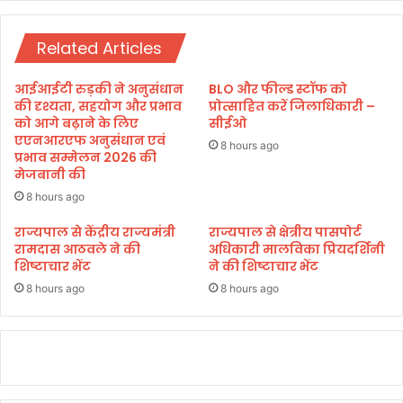
में
ला
गो
प्र
ष्ठी
Related Articles
शा
आ
स
यो
न
आईआईटी रुड़की ने अनुसंधान
BLO और फील्ड स्टॉफ को
जि
के
की दृश्यता, सहयोग और प्रभाव
प्रोत्साहित करें जिलाधिकारी –
त
स
को आगे बढ़ाने के लिए
सीईओ
एएनआरएफ अनुसंधान एवं
त
8 hours ago
प्रभाव सम्मेलन 2026 की
त
मेजबानी की
प्र
या
8 hours ago
स
राज्यपाल से केंद्रीय राज्यमंत्री
राज्यपाल से क्षेत्रीय पासपोर्ट
से
रामदास आठवले ने की
अधिकारी मालविका प्रियदर्शिनी
खि
शिष्टाचार भेंट
ने की शिष्टाचार भेंट
ल
8 hours ago
8 hours ago
खि
ला
उ
ठा
मा
यू