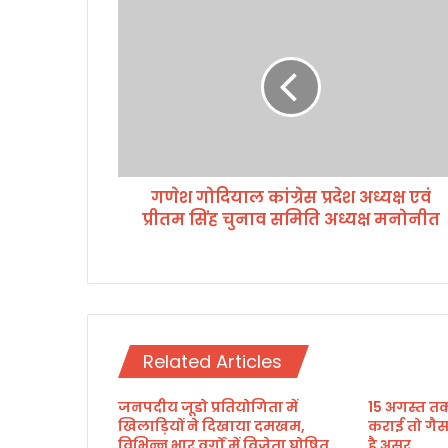
ग
णे
श
गो
दि
या
ल
कां
ग्रे
गणेश गोदियाल कांग्रेस प्रदेश अध्यक्ष एवं
स
प्रीतम सिंह चुनाव समिति अध्यक्ष मनोनीत
प्र
दे
श
अ
ध्य
क्ष
ए
Related Articles
वं
प्री
जनपदीय जूडो प्रतियोगिता में
15 अगस्त तक
त
खिलाड़ियों ने दिखाया दमखम,
कराई तो गैस
म
विभिन्न भार वर्गों में विजेता घोषित
है असर
सिं