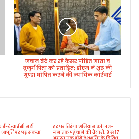
ज
वा
न
बे
टे
क
र
र
हे
जवान बेटे कर रहे कैंसर पीड़ित माता व
कैं
बुजुर्ग पिता को प्रताड़ित; डीएम ने शुरू की
स
र
गुण्डा घोषित करने की न्यायिक कार्रवाई
पी
ड़ि
त
मा
ता
व
बु
 ई-केवाईसी नहीं
हर घर तिरंगा अभियान को जन-
जु
 आपूर्ति पर पड़ सकता
जन तक पहुंचाने की तैयारी, 9 से 17
र्ग
अगस्त तक होंगे देशभक्ति के विविध
पि