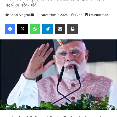
गए पीएम नरेंद्र मोदी
Gopal Singhal
S
November 9, 2025
1,755
1 minute read
e
Facebook
X
WhatsApp
Telegram
Share via Email
Print
n
d
a
n
e
m
a
i
l