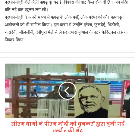
प्रधानमंत्री बोले-पैली पहाडू कू चढ़ाई, विकास की बाट कैल रोक दी छै। अब वखि
बटि नई बाट खुलण लग ली।
प्रधानमंत्री ने अपने भाषण मे पहाड़ के लोक पर्वों, लोक परंपराओं और महत्वपूर्ण
आयोजनों को भी शामिल किया। इस क्रम में उन्होंने हरेला, फुलदेई, भिटोली,
नंदादेवी, जौलजीबी, देवीधुरा मेले से लेकर दयारा बुग्याल के बटर फेस्टिवल तक का
जिक्र किया।
सी
ए
म
धा
मी
ने
पी
ए
म
सीएम धामी ने पीएम मोदी को बुनकरों द्वारा बुनी गई
मो
तस्वीर की भेंट
दी