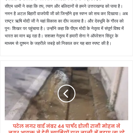
सीएम धामी ने कहा कि तप, त्याग और बलिदानों से हमने उत्तराखण्ड को पाया है।
नमन है अटल बिहारी वाजपेयी जी को जिन्होंने इस स्वप्न को सच कर दिखाया। अब
राष्ट्र ऋषि मोदी जी ने यहां विकास का दीप जलाया है। और देवभूमि के गौरव को
पुनः शिखर पर पहुंचाया है। उन्होंने कहा कि पीएम मोदी के नेतृत्व में संपूर्ण विश्व में
भारत का मान बढ़ रहा है। सशक्त नेतृत्व में हमारी सेना ने ऑपरेशन सिंदूर के
माध्यम से दुश्मन के जहरीले जबड़े को निकाल कर यह बात स्पष्ट की है।
प
टे
ल
न
ग
र
वा
र्ड
नं
पटेल नगर वार्ड नंबर 44 पार्षद डोली रानी मोहन ने
ब
नगर आयुक्त से डेरी स्वामियों द्वारा नाली में बहाए जा रहे
र