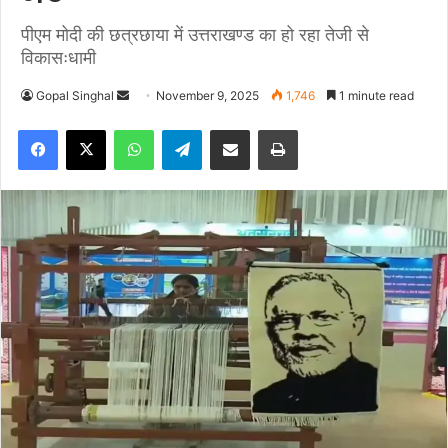
पीएम मोदी की छत्रछाया में उत्तराखण्ड का हो रहा तेजी से
विकासःधामी
Gopal Singhal
S
November 9, 2025
1,746
1 minute read
e
Facebook
X
WhatsApp
Telegram
Share via Email
Print
n
d
a
n
e
m
a
i
l