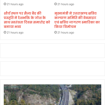
री
दा
21 hours ago
21 hours ago
स्वा
ज
मि
शौर्य स्थल पर सैन्य बैंड की
मुख्यमंत्री ने उत्तराखण्ड क्षत्रिय
प
यों
प्रस्तुति ने देशभक्ति के जोश के
कल्याण समिति की वेबसाइट
हा
साथ स्वतंत्रता दिवस समारोह को
एवं क्षत्रिय जागरण स्मारिका का
द्वा
ड़ी
बनाया भव्य
किया विमोचन
रा
ना
21 hours ago
21 hours ago
ली
में
ब
हा
ए
जा
र
हे
गो
ब
र
से
नि
जा