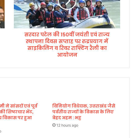
प
टे
ल
की
1
सरदार पटेल की 150वीं जयंती एवं राज्य
5
स्थापना दिवस सप्ताह पर रुद्रप्रयाग में
0
वीं
साइकिलिंग व रिवर राफ्टिंग रैली का
ज
आयोजन
यं
ती
ए
वं
रा
ज्य
स्था
मी ने सांसदों एवं पूर्व
प
विनियोग विधेयक, उत्तराखंड जैसे
े की शिष्टाचार भेंट,
पर्वतीय राज्यों के विकास के लिए
ना
्रीय विकास पर हुआ
बेहद अहम : भट्ट
दि
व
12 hours ago
o
स
स