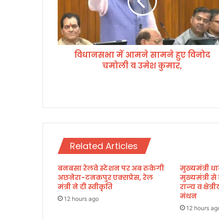
भा
में
आ
म
ने
विधानसभा में आमने सामने हुए विनोद
सा
चमोली व उमेश कुमार,
म
ने
हु
ए
वि
नो
द
च
Related Articles
मो
ली
व
बनबसा रेलवे स्टेशन पर अब रुकेगी
मुख्यमंत्री धा
अछनेरा-टनकपुर एक्सप्रेस, रेल
मुख्यमंत्री स
उ
मंत्री ने दी स्वीकृति
राज्य व क्षेत
मे
मंथन
श
12 hours ago
कु
12 hours ag
मा