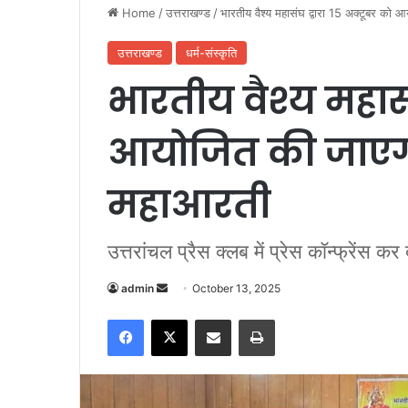
Home
/
उत्तराखण्ड
/
भारतीय वैश्य महासंघ द्वारा 15 अक्टूबर को
उत्तराखण्ड
धर्म-संस्कृति
भारतीय वैश्य महासं
आयोजित की जाएगी
महाआरती
उत्तरांचल प्रैस क्लब में प्रेस कॉन्फ्रेंस क
admin
S
October 13, 2025
e
Facebook
X
Share via Email
Print
n
d
a
n