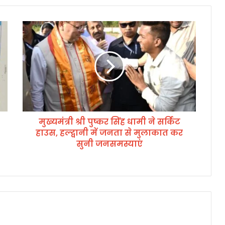
मु
ख्य
मं
त्री
श्री
पु
ष्क
र
सिं
मुख्यमंत्री श्री पुष्कर सिंह धामी ने सर्किट
ह
हाउस, हल्द्वानी में जनता से मुलाकात कर
धा
मी
सुनी जनसमस्याएं
ने
स
र्कि
ट
हा
उ
स