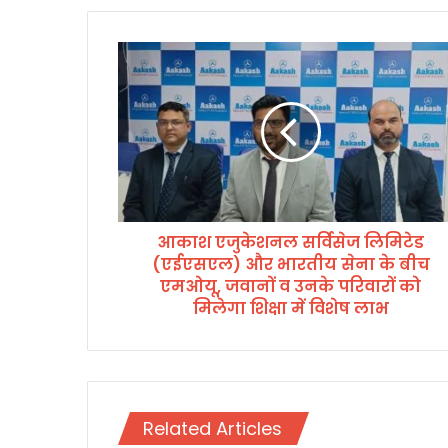
आ
का
श
ए
जु
के
श
न
ल
आकाश एजुकेशनल सर्विसेज लिमिटेड
स
(एईएसएल) और भारतीय सेना के बीच
र्वि
से
एमओयू, जवानों व उनके परिवारों को
ज
मिलेगा शिक्षा में विशेष लाभ
लि
मि
टे
ड
(
Related Articles
ए