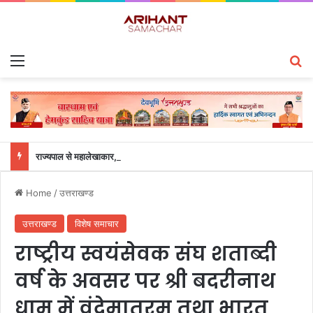
Menu
S
राज्यपाल से महालेखाकार, लेखापरीक्षा उत्तराखंड संजीव कुमार ने की शिष्टाचार भेंट
Home
/
उत्तराखण्ड
उत्तराखण्ड
विशेष समाचार
राष्ट्रीय स्वयंसेवक संघ शताब्दी
वर्ष के अवसर पर श्री बदरीनाथ
धाम में वंदेमातरम तथा भारत