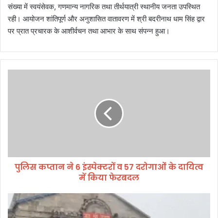
संख्या में स्वयंसेवक, गणमान्य नागरिक तथा तीर्थयात्री स्थानीय जनता उपस्थित
रही। आयोजन शांतिपूर्ण और अनुशासित वातावरण में श्री बदरीनाथ धाम सिंह द्वार
पर प्रात प्रचारक के आशीर्वचन तथा आभार के साथ संपन्न हुआ।
पु
लि
स
क
प्ता
न
ने
6
इं
पुलिस कप्तान ने 6 इंस्पेक्टरों व 57 दरोगाओं के दायित्व
स्पे
में किया फेरबदल
क्ट
रों
व
के
5
दा
7