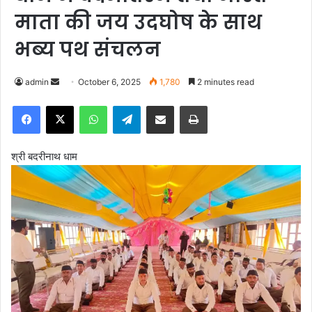
माता की जय उदघोष के साथ
भब्य पथ संचलन
admin
S
October 6, 2025
1,780
2 minutes read
e
Facebook
X
WhatsApp
Telegram
Share via Email
Print
n
d
a
श्री बदरीनाथ धाम
n
e
m
a
i
l