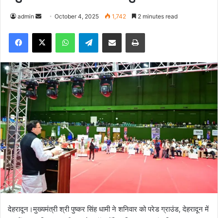
admin
S
October 4, 2025
1,742
2 minutes read
e
Facebook
X
WhatsApp
Telegram
Share via Email
Print
n
d
a
n
e
m
a
i
l
देहरादून।मुख्यमंत्री श्री पुष्कर सिंह धामी ने शनिवार को परेड ग्राउंड, देहरादून में