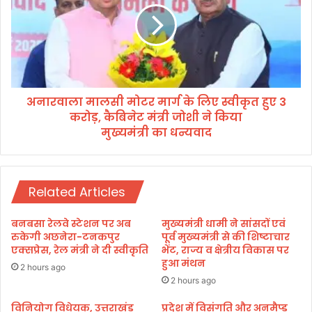
दा
वा
में
ला
स
मा
ह
ल
यो
सी
ग
मो
वा
अनारवाला मालसी मोटर मार्ग के लिए स्वीकृत हुए 3
ट
ले
करोड़, कैबिनेट मंत्री जोशी ने किया
र
क
मा
मुख्यमंत्री का धन्यवाद
र्मि
र्ग
यों
के
को
लि
ए
Related Articles
स
स्वी
म्मा
कृ
बनबसा रेलवे स्टेशन पर अब
मुख्यमंत्री धामी ने सांसदों एवं
नि
त
रुकेगी अछनेरा-टनकपुर
पूर्व मुख्यमंत्री से की शिष्टाचार
त
हु
एक्सप्रेस, रेल मंत्री ने दी स्वीकृति
भेंट, राज्य व क्षेत्रीय विकास पर
ए
हुआ मंथन
2 hours ago
कि
3
2 hours ago
या
क
रो
विनियोग विधेयक, उत्तराखंड
प्रदेश में विसंगति और अनमैप्ड