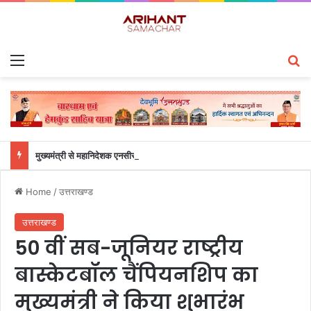
Menu
S
मुख्यमंत्री से महानिदेशक एनसीसी ने की शिष्टाचार भेंट
Home
/
उत्तराखण्ड
उत्तराखण्ड
50 वीं सब-जूनियर राष्ट्रीय
बास्केटबॉल चैंपियनशिप का
मुख्यमंत्री ने किया शुभारंभ