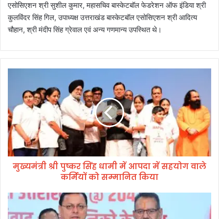
एसोसिएशन श्री सुशील कुमार, महासचिव बास्केटबॉल फेडरेशन ऑफ इंडिया श्री
कुलविंदर सिंह गिल, उपाध्यक्ष उत्तराखंड बास्केटबॉल एसोसिएशन श्री आदित्य
चौहान, श्री मंदीप सिंह ग्रेवाल एवं अन्य गणमान्य उपस्थित थे।
मु
ख्य
मं
त्री
श्री
पु
ष्क
र
सिं
मुख्यमंत्री श्री पुष्कर सिंह धामी में आपदा में सहयोग वाले
ह
कर्मियों को सम्मानित किया
धा
मी
में
अ
आ
ना
प
र