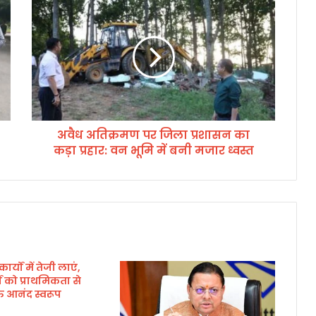
अ
वै
ध
अ
ति
क्र
म
ण
प
अवैध अतिक्रमण पर जिला प्रशासन का
र
कड़ा प्रहार: वन भूमि में बनी मजार ध्वस्त
जि
ला
प्र
शा
स
न
का
क
्यों में तेजी लाएं,
ड़ा
ों को प्राथमिकता से
प्र
्त आनंद स्वरूप
हा
र