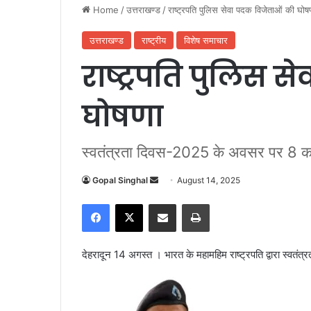
Home
/
उत्तराखण्ड
/
राष्ट्रपति पुलिस सेवा पदक विजेताओं की घोष
उत्तराखण्ड
राष्ट्रीय
विशेष समाचार
राष्ट्रपति पुलिस 
घोषणा
स्वतंत्रता दिवस-2025 के अवसर पर 8 कर्म
Gopal Singhal
S
August 14, 2025
e
Facebook
X
Share via Email
Print
n
d
a
देहरादून 14 अगस्त । भारत के महामहिम राष्ट्रपति द्वारा स्वत
n
e
m