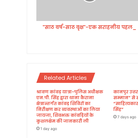
-
सा
ठ
वृ
"साठ वर्ष-साठ वृक्ष"-एक सराहनीय पहल_
क्ष
"
-
ए
क
स
रा
ह
Related Articles
नी
य
श्रावण कांवड़ यात्रा-पुलिस अधीक्षक
कानपुर उत्तर 
प
एन.पी. सिंह द्वारा थाना कैराना
सम्मान” से 
ह
क्षेत्रान्तर्गत कांवड़ शिविरों का
“साहित्यका
ल
निरीक्षण कर व्यवस्थाओं का लिया
सिंह”
_
जायजा, शिवभक्त कांवड़ियों के
7 days ago
कुशलक्षेम की जानकारी ली
1 day ago