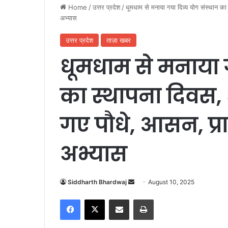
Home
/
उत्तर प्रदेश
/
धूमधाम से मनाया गया दिव्य योग संस्थान क
अभ्यास
उत्तर प्रदेश
ताज़ा खबर
धूमधाम से मनाया ग
का स्थापना दिवस, 
गए पौधे, आसन, प्
अभ्यास
Siddharth Bhardwaj
S
August 10, 2025
e
Facebook
X
Share via Email
Print
n
d