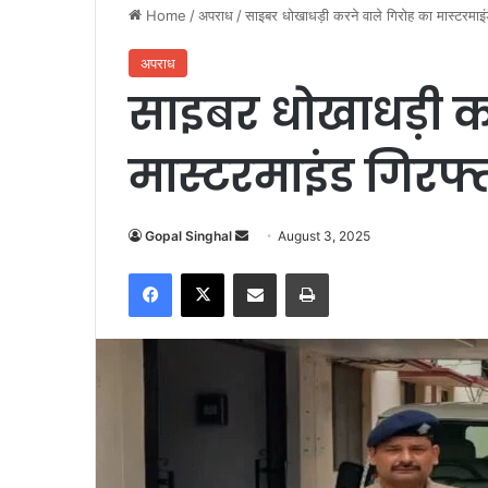
Home
/
अपराध
/
साइबर धोखाधड़ी करने वाले गिरोह का मास्टरमाइं
अपराध
साइबर धोखाधड़ी कर
मास्टरमाइंड गिरफ्
Gopal Singhal
S
August 3, 2025
e
Facebook
X
Share via Email
Print
n
d
a
n
e
m
a
i