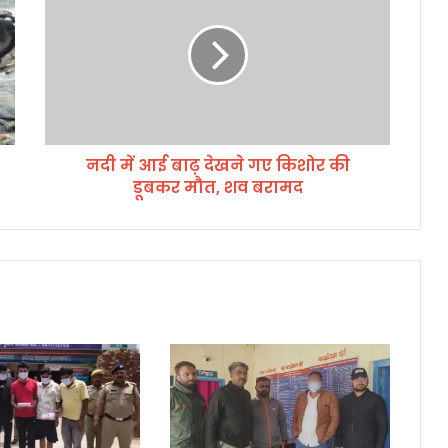
में
आ
ई
बा
ढ़
दे
ख
नदी में आई बाढ़ देखने गए किशोर की
ने
डूबकर मौत, शव बरामद
ग
ए
कि
शो
र
की
डू
ब
क
र
मौ
त
,