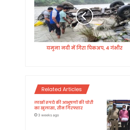
ना
न
दी
में
गि
रा
पि
यमुना नदी में गिरा पिकअप, 4 गंभीर
क
अ
प
,
4
गं
भी
Related Articles
र
लाखों रूपये की आभूषणों की चोरी
का खुलासा, तीन गिरफ्तार
3 weeks ago