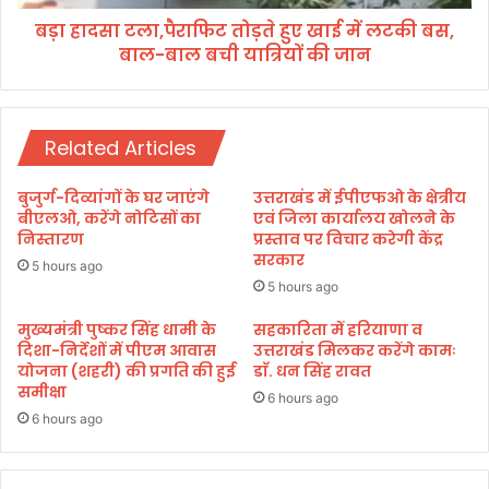
ड
पै
कं
बड़ा हादसा टला,पैराफिट तोड़ते हुए खाई में लटकी बस,
रा
ट्रो
बाल-बाल बची यात्रियों की जान
फि
ल
ट
रू
तो
म
ड़
,
Related Articles
ते
4
हु
5
ए
बुजुर्ग-दिव्यांगों के घर जाएंगे
उत्तराखंड में ईपीएफओ के क्षेत्रीय
ह
खा
बीएलओ, करेंगे नोटिसों का
एवं जिला कार्यालय खोलने के
ज़ा
ई
निस्तारण
प्रस्ताव पर विचार करेगी केंद्र
र
सरकार
में
5 hours ago
से
ल
5 hours ago
अ
ट
धि
की
मुख्यमंत्री पुष्कर सिंह धामी के
सहकारिता में हरियाणा व
क
दिशा-निर्देशों में पीएम आवास
उत्तराखंड मिलकर करेंगे कामः
ब
योजना (शहरी) की प्रगति की हुई
डाॅ. धन सिंह रावत
शि
स
समीक्षा
का
,
6 hours ago
य
बा
6 hours ago
तों
ल
का
-
हु
बा