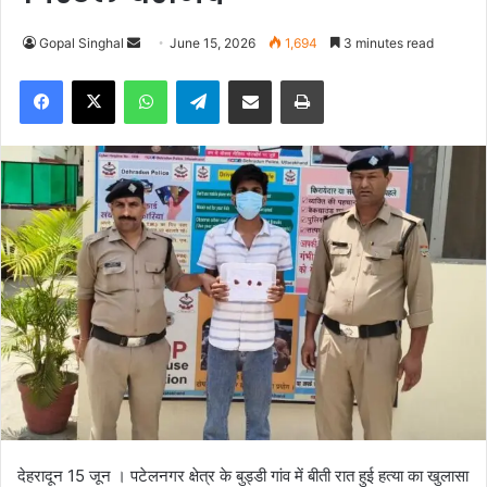
Gopal Singhal
S
June 15, 2026
1,694
3 minutes read
e
Facebook
X
WhatsApp
Telegram
Share via Email
Print
n
d
a
n
e
m
a
i
l
देहरादून 15 जून । पटेलनगर क्षेत्र के बुड्डी गांव में बीती रात हुई हत्या का खुलासा