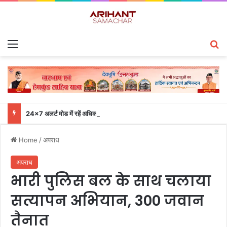
Menu
S
24×7 अलर्ट मोड में रहें अधिकारी-मुख्य सचिव एसईओसी से लगातार जनपदों के साथ समन्वय बनाए रखने के निर्देश
Home
/
अपराध
अपराध
भारी पुलिस बल के साथ चलाया
सत्यापन अभियान, 300 जवान
तैनात