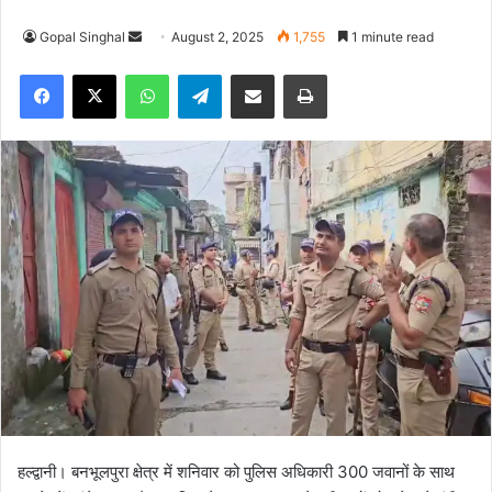
Gopal Singhal
S
August 2, 2025
1,755
1 minute read
e
Facebook
X
WhatsApp
Telegram
Share via Email
Print
n
d
a
n
e
m
a
i
l
हल्द्वानी। बनभूलपुरा क्षेत्र में शनिवार को पुलिस अधिकारी 300 जवानों के साथ