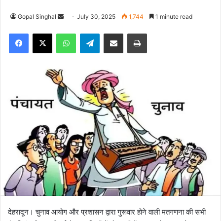
Gopal Singhal
S
July 30, 2025
1,744
1 minute read
e
Facebook
X
WhatsApp
Telegram
Share via Email
Print
n
d
a
n
e
m
a
i
l
देहरादून। चुनाव आयोग और प्रशासन द्वारा गुरूवार होने वाली मतगणना की सभी