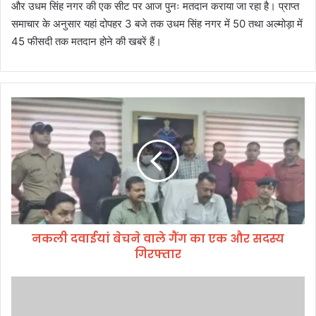
और उधम सिंह नगर की एक सीट पर आज पुनः मतदान कराया जा रहा है। प्राप्त
समाचार के अनुसार यहां दोपहर 3 बजे तक उधम सिंह नगर में 50 तथा अल्मोड़ा में
45 फीसदी तक मतदान होने की खबरें हैं।
न
क
ली
द
वा
ई
यां
बे
च
नकली दवाईयां बेचने वाले गैंग का एक और सदस्य
ने
गिरफ्तार
वा
ले
गैं
चौ
ग
सा
का
ना