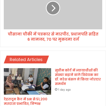
ए
चौ
क
की
औ
में
र
प
स
त्र
द
का
स्य
चौसाना चौकी में पत्रकार से मारपीट, प्रधानपति सहित
र
गि
6 नामजद, 70 पर मुकदमा दर्ज
से
र
मा
फ्ता
र
र
पी
Related Articles
ट
,
प्र
सुप्रीम कोर्ट में न्यायाधीशों की
धा
संख्या बढ़ाने वाले विधेयक का
न
डॉ. नरेश बंसल ने किया जोरदार
समर्थन
प
ति
1 day ago
स
हि
देहरादून कैंट में SIR से 51,200
मतदाता प्रभावित, निष्पक्ष
त