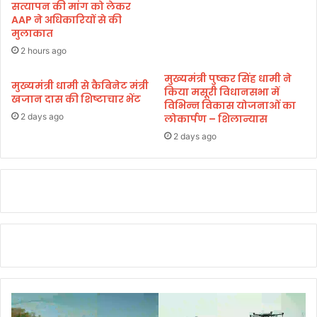
सत्यापन की मांग को लेकर
6
AAP ने अधिकारियों से की
ना
मुलाकात
म
2 hours ago
ज
द
मुख्यमंत्री पुष्कर सिंह धामी ने
,
मुख्यमंत्री धामी से कैबिनेट मंत्री
किया मसूरी विधानसभा में
7
खजान दास की शिष्टाचार भेंट
विभिन्न विकास योजनाओं का
0
2 days ago
लोकार्पण – शिलान्यास
प
2 days ago
र
मु
क
द
मा
द
र्ज