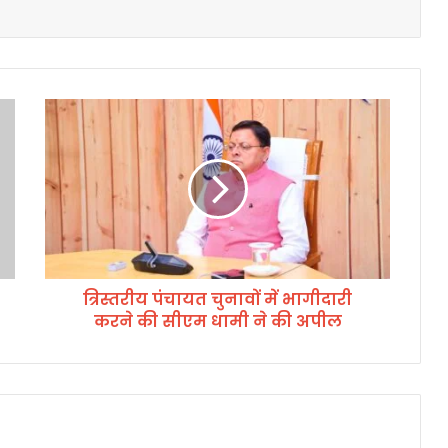
त्रि
स्त
री
य
पं
चा
य
त
चु
त्रिस्तरीय पंचायत चुनावों में भागीदारी
ना
करने की सीएम धामी ने की अपील
वों
में
भा
गी
दा
री
क