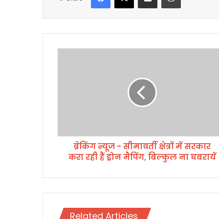
ब्रे
किं
ग
न्यू
ज
-
सी
मा
व
ब्रेकिंग न्यूज - सीमावर्ती क्षेत्रों में सरकार
र्ती
करा रही हैं ड्रोन मैपिंग, बिल्कुल ना घबरायें
क्षे
त्रों
में
स
र
का
Related Articles
र