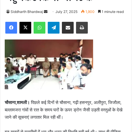
Siddharth Bhardwaj
S
July 27, 2025
1,900
1 minute read
e
Facebook
X
WhatsApp
Telegram
Share via Email
Print
n
d
a
n
e
m
a
i
l
चौसाना,शामली।
पिछले कई दिनों से चौसाना, गढ़ी हसनपुर, अलीपुरा, जिजौला,
बल्लामजरा गांवों से रात के समय घरों के ऊपर ड्रोन जैसी उड़ती वस्तुओं के देखे
जाने की सूचनाएं लगातार मिल रही थीं।
इन खबरों से ग्रामीणों में भय और भ्रम की स्थिति बनी हुई थी। साथ ही मीडिया