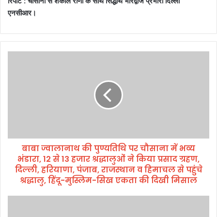
रिर्पोट : चौसाना से शकील राणा के साथ सिद्धार्थ भारद्वाज प्रभारी दिल्ली
एनसीआर।
बा
बा
ज्वा
ला
ना
थ
की
पु
ण्य
बाबा ज्वालानाथ की पुण्यतिथि पर चौसाना में भव्य
ति
भंडारा, 12 से 13 हजार श्रद्धालुओं ने किया प्रसाद ग्रहण,
थि
प
दिल्ली, हरियाणा, पंजाब, राजस्थान व हिमाचल से पहुंचे
र
श्रद्धालु, हिंदू-मुस्लिम-सिख एकता की दिखी मिसाल
चौ
सा
ब्रे
ना
किं