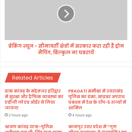
में
ग
भ
न्यू
व्य
ज
भं
-
डा
सी
रा
मा
,
व
1
ब्रेकिंग न्यूज - सीमावर्ती क्षेत्रों में सरकार करा रही हैं ड्रोन
र्ती
2
मैपिंग, बिल्कुल ना घबरायें
क्षे
से
त्रों
1
में
3
स
ह
Related Articles
र
जा
का
र
र
डाक कांवड़ के मद्देनजर हरिद्वार
PRAGATI समीक्षा में उत्तराखंड
श्र
क
में सुरक्षा और ट्रैफिक व्यवस्था का
पुलिस का डंका, साइबर अपराध
द्धा
रा
एडीजी लॉ एंड ऑर्डर ने लिया
प्रबंधन में देश के टॉप-5 राज्यों में
लु
जायजा
शामिल
र
ओं
ही
2 hours ago
4 hours ago
ने
हैं
कि
ड्रो
श्रावण कांवड़ यात्रा-पुलिस
कानपुर उत्तर प्रदेश में “गुण
या