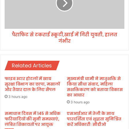
की
से
अ
ट
हे
क
तु
रा
क
ई
स
पैराफिट से टकराई स्कूटी,खाई में गिरी युवती, हालत
स्कू
हा
गंभीर
टी
य
,
ता
खा
रा
ई
शि
Related Articles
में
गि
री
फाइव स्टार होटलों में खाद्य
मुख्यमंत्री धामी ने मातृशक्ति से
यु
सुरक्षा विभाग का छापा, मसालों
किया सीधा संवाद, महिला
व
और तैयार दाल के लिए सैंपल
सशक्तिकरण को बताया विकास
का आधार
ती
3 hours ago
,
3 hours ago
हा
ल
समाधान दिवस में 145 से अधिक
एसआईआर में तेजी के साथ
फरियादियों की सुनी समस्याएं,
पारदर्शिता एवं शुद्धता सुनिश्चित
त
लंबित शिकायतों पर आयुक्त
करें अधिकारीः सीडीओ
गं