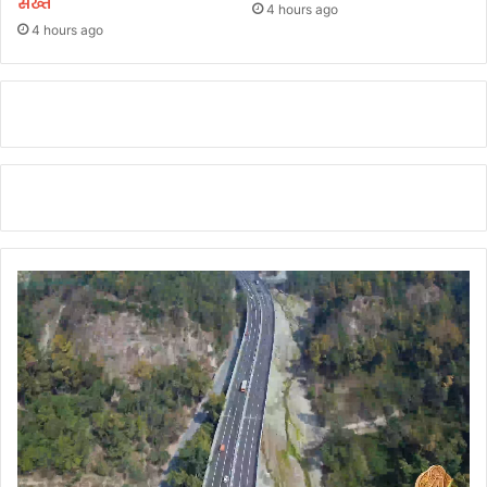
सख्त
भी
4 hours ago
र
4 hours ago