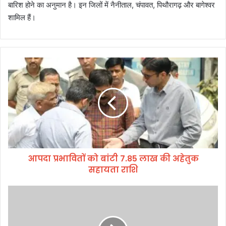
बारिश होने का अनुमान है। इन जिलों में नैनीताल, चंपावत, पिथौरागढ़ और बागेश्वर
शामिल हैं।
आ
प
दा
प्र
भा
वि
तों
को
बां
आपदा प्रभावितों को बांटी 7.85 लाख की अहेतुक
टी
सहायता राशि
7
.
8
पै
5
रा
ला
फि
ख
ट