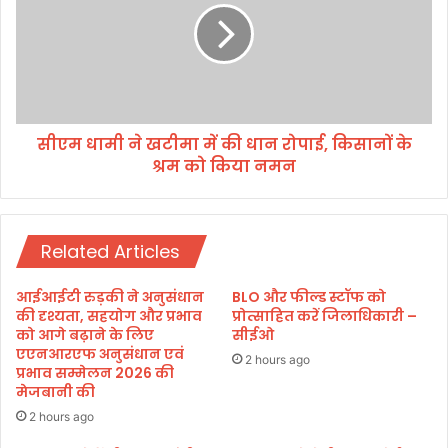
णों
धा
प
मी
र
ने
का
ख
र्य
टी
वा
मा
ही
सीएम धामी ने खटीमा में की धान रोपाई, किसानों के
में
शु
श्रम को किया नमन
की
रू
धा
न
रो
Related Articles
पा
ई
,
आईआईटी रुड़की ने अनुसंधान
BLO और फील्ड स्टॉफ को
कि
की दृश्यता, सहयोग और प्रभाव
प्रोत्साहित करें जिलाधिकारी –
सा
को आगे बढ़ाने के लिए
सीईओ
एएनआरएफ अनुसंधान एवं
नों
2 hours ago
प्रभाव सम्मेलन 2026 की
के
मेजबानी की
श्र
म
2 hours ago
को