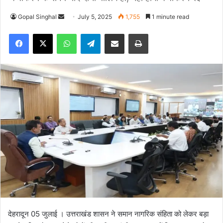
Gopal Singhal
S
July 5, 2025
1,755
1 minute read
e
Facebook
X
WhatsApp
Telegram
Share via Email
Print
n
d
a
n
e
m
a
i
l
देहरादून 05 जुलाई । उत्तराखंड शासन ने समान नागरिक संहिता को लेकर बड़ा