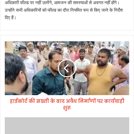
अधिकारी फील्ड पर नहीं उतरेंगे, आमजन की समस्याओं से अवगत नहीं होंगे।
उन्होंने सभी अधिकारियों को फील्ड का दौरा नियमित रूप से किए जाने के निर्देश
दिए हैं।
हा
ई
को
र्ट
की
स
ख्ती
के
बा
हाईकोर्ट की सख्ती के बाद अवैध निर्माणों पर कार्यवाही
द
शुरू
अ
वै
ध
सी
नि
ए
र्मा
म