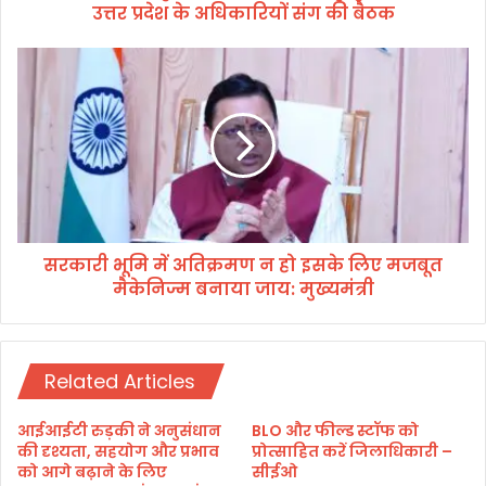
उत्तर प्रदेश के अधिकारियों संग की बैठक
सं
प
न्न
स
क
र
रा
का
ने
री
हे
भू
तु
मि
मु
में
ख्य
अ
स
ति
चि
सरकारी भूमि में अतिक्रमण न हो इसके लिए मजबूत
क्र
व
मैकेनिज्म बनाया जाय: मुख्यमंत्री
म
ने
ण
उ
न
त्त
हो
र
Related Articles
इ
प्र
स
दे
के
आईआईटी रुड़की ने अनुसंधान
BLO और फील्ड स्टॉफ को
श
लि
की दृश्यता, सहयोग और प्रभाव
प्रोत्साहित करें जिलाधिकारी –
के
ए
को आगे बढ़ाने के लिए
सीईओ