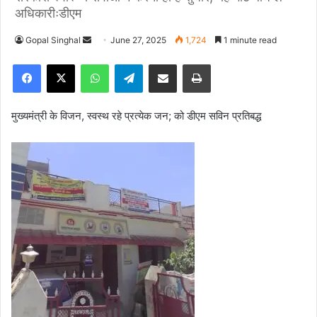
अधिकारीःडीएम
Gopal Singhal
S
June 27, 2025
1,724
1 minute read
e
Facebook
X
WhatsApp
Telegram
Share via Email
Print
n
d
a
मुख्यमंत्री के विजन, स्वस्थ रहे प्रत्येक जन; को डीएम सविन प्रतिबद्ध
n
e
m
a
i
l