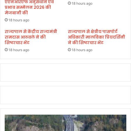
अ
एएनआरएफ अनुसंधान एवं
म
18 hours ago
प्रभाव सम्मेलन 2026 की
धि
ज
मेजबानी की
का
बू
रि
त
18 hours ago
यों
मै
राज्यपाल से केंद्रीय राज्यमंत्री
राज्यपाल से क्षेत्रीय पासपोर्ट
सं
के
रामदास आठवले ने की
अधिकारी मालविका प्रियदर्शिनी
ग
नि
शिष्टाचार भेंट
ने की शिष्टाचार भेंट
की
ज्म
बै
18 hours ago
18 hours ago
ब
ठ
ना
क
या
जा
य
:
मु
ख्य
मं
त्री