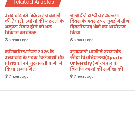
Related Articles
र
में
मं
लें
ड
उत्तराखंड को स्किल हब बनाने
नाबार्ड ने राष्ट्रीय हथकरघा
:
ल
की तैयारी, उद्योगों की जरूरतों के
दिवस के अवसर पर मुंबई में तीन
म
द्वा
अनुरूप तैयार होंगे कौशल
दिवसीय प्रदर्शनी का आयोजन
ह
विकास कार्यक्रम
किया
रा
र्षि
पं
6 hours ago
6 hours ago
क
ज
कॉमनवेल्थ गेम्स 2026 के
मुख्यमंत्री धामी ने उत्तराखंड
उत्तराखंड के पदक विजेताओं और
क्रीड़ा विश्वविद्यालय(Sports
मे
प्रशिक्षकों को मुख्यमंत्री धामी ने
University )गौलापार के
सों
किया सम्मानित
निर्माण कार्यों की समीक्षा की
न
को
7 hours ago
7 hours ago
उ
त्त
रा
खं
ड
प्रे
सी
डें
ट