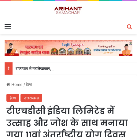
Menu
S
राज्यपाल से महालेखाकार, लेखापरीक्षा उत्तराखंड संजीव कुमार ने की शिष्टाचार भेंट
Home
/
हेल्थ
हेल्थ
उत्तराखण्ड
टीएचडीसी इंडिया लिमिटेड में
उत्साह और जोश के साथ मनाया
गया 11वां अंतर्राष्ट्रीय योग दिवस