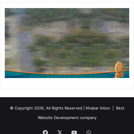
म
नो
नी
त
© Copyright 2026, All Rights Reserved | Khabar Inbox |
Best
Website Development company
Facebook
X
YouTube
WhatsApp