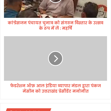
पं
चा
य
त
कांग्रेसजन पंचायत चुनाव को संगठन विस्तार के उत्सव
चु
के रूप में लें : महर्षि
ना
व
को
फे
सं
ड
ग
रे
ठ
श
न
न
वि
ऑ
स्ता
फ़
र
आ
के
ल
उ
फेडरेशन ऑफ़ आल इंडिया व्यापार मंडल द्वारा पंकज
इं
त्स
मेसोंन को उत्तराखंड प्रेसीडेंट मनोनीत
डि
व
या
के
व्या
रू
पा
प