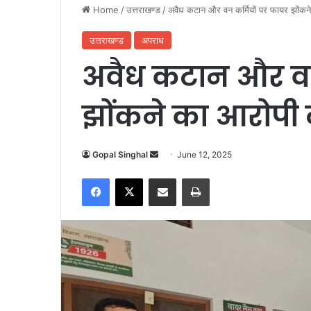
Home
/
उत्तराखण्ड
/
अवैध कटान और वन कर्मियों पर फायर झोंकने
उत्तराखण्ड
अपराध
अवैध कटान और वन
झोंकने का आरोपी 
Gopal Singhal
S
June 12, 2025
e
Facebook
X
Share via Email
Print
n
d
a
n
e
m
a
i