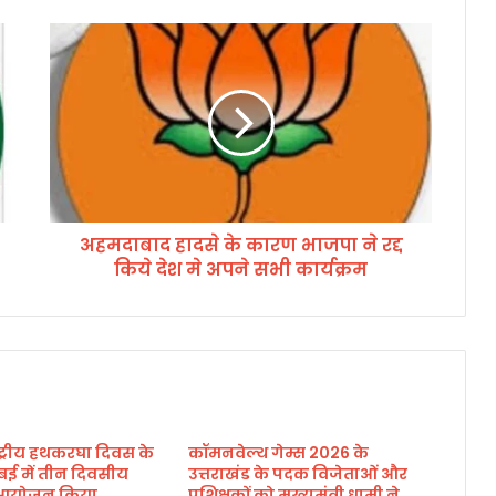
अ
ह
म
दा
बा
द
हा
द
से
अहमदाबाद हादसे के कारण भाजपा ने रद्द
के
किये देश मे अपने सभी कार्यक्रम
का
र
ण
भा
ज
पा
ने
र
ाष्ट्रीय हथकरघा दिवस के
कॉमनवेल्थ गेम्स 2026 के
द्द
बई में तीन दिवसीय
उत्तराखंड के पदक विजेताओं और
कि
का आयोजन किया
प्रशिक्षकों को मुख्यमंत्री धामी ने