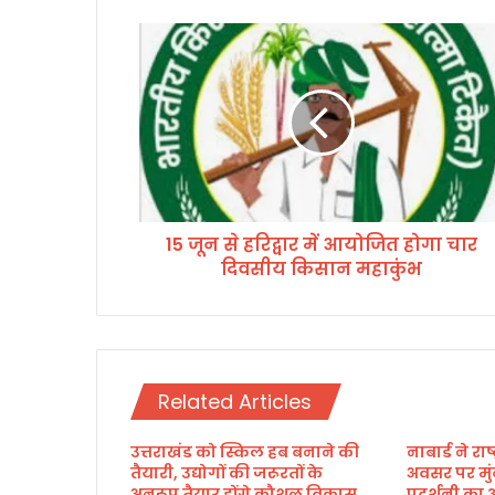
1
5
जू
न
से
ह
रि
द्वा
र
15 जून से हरिद्वार में आयोजित होगा चार
में
दिवसीय किसान महाकुंभ
आ
यो
जि
त
हो
गा
Related Articles
चा
र
उत्तराखंड को स्किल हब बनाने की
नाबार्ड ने र
दि
तैयारी, उद्योगों की जरूरतों के
अवसर पर मुं
व
अनुरूप तैयार होंगे कौशल विकास
प्रदर्शनी 