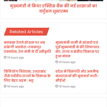
ये
क्सि
दे
मुख्यमंत्री ने किया एक्सिस बैंक की नई शाखाओं का
स
श
वर्चुअल शुभारम्भ
बैं
मे
क
अ
की
प
न
ने
Related Articles
ई
स
शा
भी
खा
बनबसा रेलवे स्टेशन पर अब
मुख्यमंत्री धामी ने सांसदों एवं
का
ओं
रुकेगी अछनेरा-टनकपुर
पूर्व मुख्यमंत्री से की शिष्टाचार
र्य
का
एक्सप्रेस, रेल मंत्री ने दी स्वीकृति
भेंट, राज्य व क्षेत्रीय विकास पर
क्र
हुआ मंथन
व
16 hours ago
म
र्चु
16 hours ago
अ
ल
विनियोग विधेयक, उत्तराखंड
प्रदेश में विसंगति और अनमैप्ड
जैसे पर्वतीय राज्यों के विकास के
मतदाताओं की सुनवाई जारी-
शु
लिए बेहद अहम : भट्ट
सीईओ
भा
र
16 hours ago
16 hours ago
म्भ