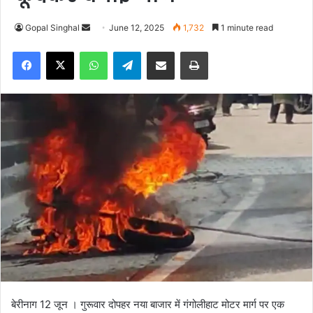
Gopal Singhal
S
June 12, 2025
1,732
1 minute read
e
Facebook
X
WhatsApp
Telegram
Share via Email
Print
n
d
a
n
e
m
a
i
l
बेरीनाग 12 जून । गुरूवार दोपहर नया बाजार में गंगोलीहाट मोटर मार्ग पर एक