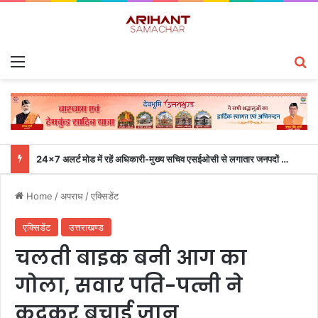
Menu
S
24×7 अलर्ट मोड में रहें अधिकारी-मुख्य सचिव एसईओसी से लगातार जनपदों के साथ समन्वय बनाए रखने के निर्देश
Home
/
अपराध
/
एक्सिडेंट
एक्सिडेंट
उत्तराखण्ड
चलती बाइक बनी आग का
गोला, सवार पति-पत्नी ने
कूदकर बचाई जान