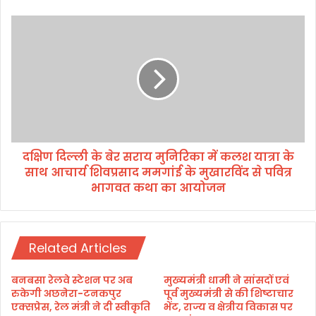
श
ल
द
गा
क्षि
ने
ण
ए
दि
वं
ल्ली
पु
के
लि
बे
स
र
को
स
त
दक्षिण दिल्ली के बेर सराय मुनिरिका में कलश यात्रा के
रा
क
साथ आचार्य शिवप्रसाद ममगांई के मुखारविंद से पवित्र
य
नी
मु
भागवत कथा का आयोजन
की
नि
रु
रि
प
का
से
में
Related Articles
स
क
श
ल
बनबसा रेलवे स्टेशन पर अब
मुख्यमंत्री धामी ने सांसदों एवं
क्त
श
रुकेगी अछनेरा-टनकपुर
पूर्व मुख्यमंत्री से की शिष्टाचार
क
या
एक्सप्रेस, रेल मंत्री ने दी स्वीकृति
भेंट, राज्य व क्षेत्रीय विकास पर