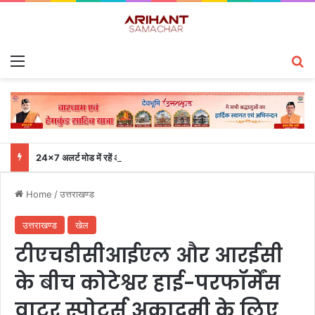
Menu
S
24×7 अलर्ट मोड में रहें अधिकारी-मुख्य सचिव एसईओसी से लगातार जनपदों के साथ समन्वय बनाए रखने के निर्देश
Home
/
उत्तराखण्ड
उत्तराखण्ड
खेल
टीएचडीसीआईएल और आरईसी
के बीच कोटेश्वर हाई-परफॉर्मेंस
वाटर स्पोर्ट्स अकादमी के लिए