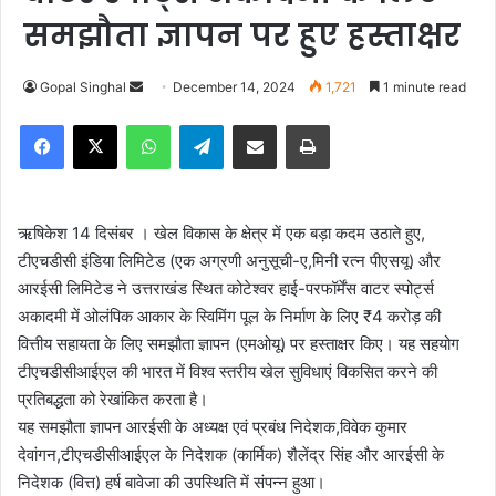
समझौता ज्ञापन पर हुए हस्ताक्षर
Gopal Singhal
S
December 14, 2024
1,721
1 minute read
e
Facebook
X
WhatsApp
Telegram
Share via Email
Print
n
d
a
n
ऋषिकेश 14 दिसंबर । खेल विकास के क्षेत्र में एक बड़ा कदम उठाते हुए,
e
टीएचडीसी इंडिया लिमिटेड (एक अग्रणी अनुसूची-ए,मिनी रत्न पीएसयू) और
m
आरईसी लिमिटेड ने उत्तराखंड स्थित कोटेश्वर हाई-परफॉर्मेंस वाटर स्पोर्ट्स
a
अकादमी में ओलंपिक आकार के स्विमिंग पूल के निर्माण के लिए ₹4 करोड़ की
i
वित्तीय सहायता के लिए समझौता ज्ञापन (एमओयू) पर हस्ताक्षर किए। यह सहयोग
l
टीएचडीसीआईएल की भारत में विश्व स्तरीय खेल सुविधाएं विकसित करने की
प्रतिबद्धता को रेखांकित करता है।
यह समझौता ज्ञापन आरईसी के अध्यक्ष एवं प्रबंध निदेशक,विवेक कुमार
देवांगन,टीएचडीसीआईएल के निदेशक (कार्मिक) शैलेंद्र सिंह और आरईसी के
निदेशक (वित्त) हर्ष बावेजा की उपस्थिति में संपन्न हुआ।