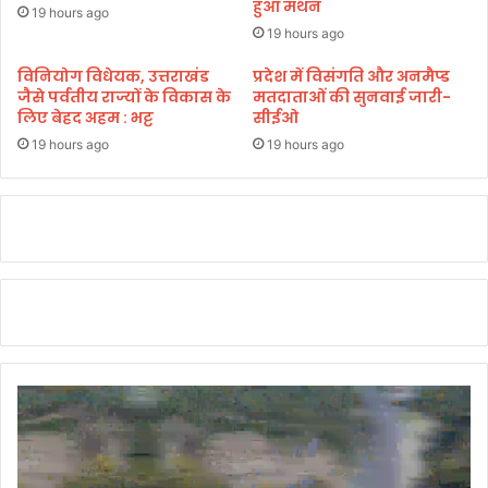
र
त्रा
हुआ मंथन
19 hours ago
ने
के
19 hours ago
हे
सा
तु
थ
विनियोग विधेयक, उत्तराखंड
प्रदेश में विसंगति और अनमैप्ड
डी
जैसे पर्वतीय राज्यों के विकास के
मतदाताओं की सुनवाई जारी-
आ
जी
लिए बेहद अहम : भट्ट
सीईओ
चा
पी
र्य
19 hours ago
19 hours ago
की
शि
अ
व
ध्य
प्र
क्ष
सा
ता
द
मे
म
गो
म
ष्ठी
गां
आ
ई
यो
के
जि
मु
त
खा
र
विं
द