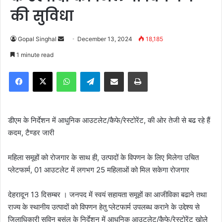
की सुविधा
Gopal Singhal
S
December 13, 2024
18,185
e
1 minute read
n
Facebook
X
WhatsApp
Telegram
Share via Email
Print
d
a
n
e
डीएम के निर्देशन में आधुनिक आउटलेट/कैफे/रेस्टोरेंट, की ओर तेजी से बढ रहे हैं
m
कदम, टैण्डर जारी
a
i
महिला समूहों को रोजगार के साथ ही, उत्पादों के विपणन के लिए मिलेगा उचित
l
प्लेटफार्म, 01 आउटलेट में लगभग 25 महिलाओं को मिल सकेगा रोजगार
देहरादून 13 दिसम्बर । जनपद में स्वयं सहायता समूहों का आजीविका बढाने तथा
राज्य के स्थानीय उत्पादों को विपणन हेतु प्लेटफार्म उपलब्ध कराने के उद्देश्य से
जिलाधिकारी सविन बसंल के निर्देशन में आधुनिक आउटलेट/कैफे/रेस्टोरेंट खोले