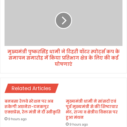
ण्ड
ख्य
के
मं
सा
त्री
थ
पु
’
ष्क
कॉ
र
न्क्ले
सिं
व
ह
में
मुख्यमंत्री पुष्करसिंह धामी ने टिहरी वॉटर स्पोर्ट्स कप के
धा
मु
समापन समारोह में किया प्रतिभाग क्षेत्र के लिए की कई
मी
ख्य
ने
घोषणाएं
मं
टि
त्री
ह
ने
री
कि
वॉ
Related Articles
या
ट
प्र
र
बनबसा रेलवे स्टेशन पर अब
मुख्यमंत्री धामी ने सांसदों एवं
ति
स्पो
रुकेगी अछनेरा-टनकपुर
पूर्व मुख्यमंत्री से की शिष्टाचार
भा
र्ट्स
एक्सप्रेस, रेल मंत्री ने दी स्वीकृति
भेंट, राज्य व क्षेत्रीय विकास पर
ग
क
हुआ मंथन
9 hours ago
प
9 hours ago