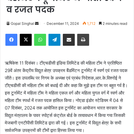
व रजत पदक
Gopal Singhal
S
December 11, 2024
1,712
2 minutes read
e
Facebook
X
WhatsApp
Telegram
Share via Email
Print
n
d
a
n
ऋषिकेश 11 दिसंबर। टीएचडीसी इंडिया लिमिटेड की महिला टीम ने प्रतिष्ठित
e
29वें अंतर केंद्रीय विद्युत क्षेत्र उपक्रम बैंडमिंटन टूर्नामेंट में स्वर्ण एवं रजत पदक
m
जीते। इस उपलब्धि पर निगम के अध्यक्ष एवं प्रबंध निदेशक,आर.के.विश्नोई ने
a
टीएचडीसी की महिला टीम को बधाई दी और कहा कि मुझे इस टीम पर बहुत गर्व है।
i
इस टूर्नामेंट में महिला टीम ने महिला एकल वर्ग और महिला युगल वर्ग में स्वर्ण और
l
महिला टीम स्पर्धा में रजत पदक हासिल किया। नोएडा इंडोर स्टेडियम में 04 से
07 दिसंबर, 2024 तक आयोजित इस टूर्नामेंट का आयोजन भारत सरकार के
विद्युत मंत्रालय के पावर स्पोर्ट्स कंट्रोल बोर्ड के तत्वावधान में किया गया जिसकी
मेजबानी एनटीपीसी लिमिटेड द्वारा की गई। इस टूर्नामेंट में विद्युत क्षेत्र के सभी
सार्वजनिक उपक्रमों की टीमों द्वारा हिस्सा लिया गया।