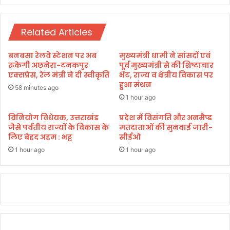
ला
जी
ये
3
Related Articles
5
5
G
बनबसा रेलवे स्टेशन पर अब
मुख्यमंत्री धामी ने सांसदों एवं
रुकेगी अछनेरा-टनकपुर
पूर्व मुख्यमंत्री से की शिष्टाचार
एक्सप्रेस, रेल मंत्री ने दी स्वीकृति
भेंट, राज्य व क्षेत्रीय विकास पर
हुआ मंथन
58 minutes ago
1 hour ago
विनियोग विधेयक, उत्तराखंड
प्रदेश में विसंगति और अनमैप्ड
जैसे पर्वतीय राज्यों के विकास के
मतदाताओं की सुनवाई जारी-
लिए बेहद अहम : भट्ट
सीईओ
1 hour ago
1 hour ago