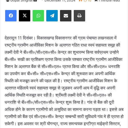
Gopal Singhal
S
December 11, 2024
1,710
1 minute read
e
Facebook
X
WhatsApp
Telegram
Share via Email
Print
n
d
a
n
देहरादून 11 दिसंबर। विकासखण्ड विकासनगर की ग्राम पंचायत लखनवाला में
e
राष्ट्रीय ग्रामीण आजीविका मिशन के अन्र्तगत गठित राधा स्वयं सहायता समूह की
m
लक्ष्मी देवी ने बी०सी०/सी०एस०सी० केन्द्र का शुभारम्भ किया सर्वप्रथम उन्होने
a
बी०सी० सखी का प्रशिक्षण प्राप्त किया उसके पश्चात राष्ट्रीय ग्रामीण आजीविका
i
मिशन के अन्र्तगत बैंक से सी०सी०एल० प्राप्त किया और सी०सी०एल० धनराशि
l
का उपयोग कर बी०सी० सी०एस०सी० केन्द्र की शुरूवात कर अपनी आर्थिक
स्थिति को मजबूत करने की पहल की है। राष्ट्रीय ग्रामीण आजीविका मिशन के
अन्र्तगत महिलाये स्वयं सहायता समूह से जुडकर अपनी आय में वृद्धि कर अपनी
आर्थिक स्थिति मजबूत कर रही है। श्रीमती लक्ष्मी देवी ने सी०सी०एल० की
धनराशि से बी०सी०/सी०एस०सी० केन्द्र शुरू किया है। गांव से बैंक की दूरी
अधिक होने के कारण ग्रामीणो को असुविधा का सामना करना पड़ता था। इससे अब
ग्रामीणो को बैंक एवं सी०एस०सी० केन्द्र सम्बन्धी सारी सुविधाये गांव मे ही प्राप्त हो
सकेगी। इस अवसर पर श्री योगन्द्र, राज्य समन्वयक इन्टीग्रा माईक्रो सिस्टम,