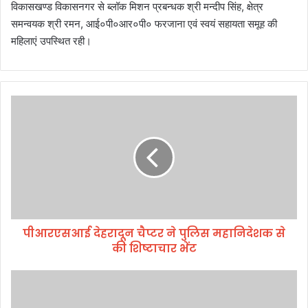
विकासखण्ड विकासनगर से ब्लॉक मिशन प्रबन्धक श्री मन्दीप सिंह, क्षेत्र
समन्वयक श्री रमन, आई०पी०आर०पी० फरजाना एवं स्वयं सहायता समूह की
महिलाएं उपस्थित रही।
पी
आ
र
ए
स
आ
ई
दे
ह
पीआरएसआई देहरादून चैप्टर ने पुलिस महानिदेशक से
रा
की शिष्टाचार भेंट
दू
न
चै
टी
प्ट
ए
र
च