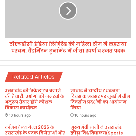
ने
डी
पु
सी
लि
इं
स
डि
म
या
हा
लि
नि
टीएचडीसी इंडिया लिमिटेड की महिला टीम ने लहराया
मि
दे
परचम, बैंडमिंटन टूर्नामेंट में जीता स्वर्ण व रजत पदक
टे
श
ड
क
की
से
म
की
Related Articles
हि
शि
ला
ष्टा
टी
उत्तराखंड को स्किल हब बनाने
नाबार्ड ने राष्ट्रीय हथकरघा
चा
म
की तैयारी, उद्योगों की जरूरतों के
दिवस के अवसर पर मुंबई में तीन
र
ने
अनुरूप तैयार होंगे कौशल
दिवसीय प्रदर्शनी का आयोजन
भें
विकास कार्यक्रम
किया
ल
ट
ह
10 hours ago
10 hours ago
रा
या
कॉमनवेल्थ गेम्स 2026 के
मुख्यमंत्री धामी ने उत्तराखंड
उत्तराखंड के पदक विजेताओं और
क्रीड़ा विश्वविद्यालय(Sports
प