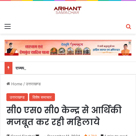
Menu
S
राज्यपाल से महालेखाकार, लेखापरीक्षा उत्तराखंड संजीव कुमार ने की शिष्टाचार भेंट
Home
/
उत्तराखण्ड
उत्तराखण्ड
विशेष समाचार
सी० एस० सी० केन्द्र से आर्थिकी
मजबूत कर रही महिलाये