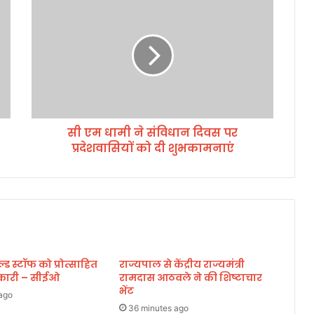
ए
म
धा
मी
ने
सं
वि
धा
सी एम धामी ने संविधान दिवस पर
न
प्रदेशवासियों को दी शुभकामनाएं
दि
व
स
प
र
प्र
दे
श
 स्टॉफ को प्रोत्साहित
राज्यपाल से केंद्रीय राज्यमंत्री
वा
िकारी – सीईओ
रामदास आठवले ने की शिष्टाचार
सि
भेंट
यों
ago
को
36 minutes ago