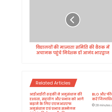
द्या
ल
यों
की
मा
न्य
ता
स
विद्यालयों की मान्यता समिति की बैठक में
मि
अचानक पहुंचे निदेशक डॉ आनंद भारद्वाज
ति
की
बै
ठ
क
में
Related Articles
अ
चा
आईआईटी रुड़की ने अनुसंधान की
BLO और फील्ड
न
दृश्यता, सहयोग और प्रभाव को आगे
करें जिलाध
क
बढ़ाने के लिए एएनआरएफ
प
28 minutes 
अनुसंधान एवं प्रभाव सम्मेलन
हुं