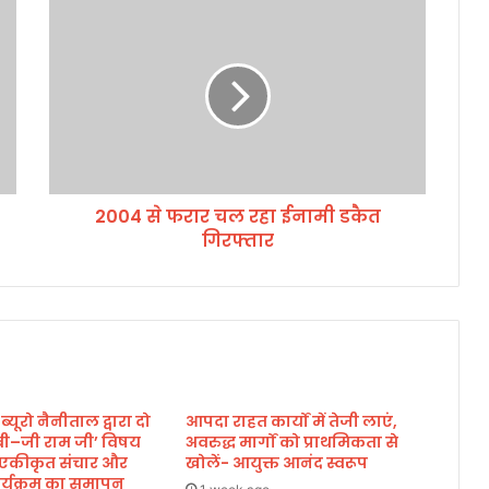
2
0
0
4
से
फ
रा
र
च
2004 से फरार चल रहा ईनामी डकैत
ल
गिरफ्तार
र
हा
ई
ना
मी
ड
कै
त
 ब्यूरो नैनीताल द्वारा दो
आपदा राहत कार्यों में तेजी लाएं,
गि
बी–जी राम जी’ विषय
अवरुद्ध मार्गों को प्राथमिकता से
र
एकीकृत संचार और
खोलें- आयुक्त आनंद स्वरूप
फ्ता
्यक्रम का समापन