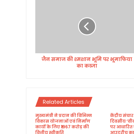
जै
न
स
मा
ज
की
श्म
शा
न
जैन समाज की श्मशान भूमि पर भूमाफिया
भू
का कब्जा
मि
प
र
भू
मा
फि
Related Articles
या
का
मुख्यमंत्री ने प्रदान की विभिन्न
केंद्रीय संचार
क
विकास योजनाओं एवं निर्माण
दिवसीय ‘वी
ब्जा
कार्यों के लिए ₹1967 करोड़ की
पर आधारित 
वित्तीय स्वीकृति
आउटरीच कार