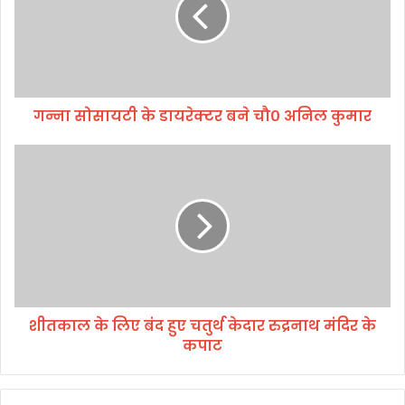
सा
य
टी
के
डा
य
गन्ना सोसायटी के डायरेक्टर बने चौ० अनिल कुमार
रे
क्ट
र
शी
ब
त
ने
का
चौ
ल
०
के
अ
लि
नि
ए
ल
बं
कु
द
शीतकाल के लिए बंद हुए चतुर्थ केदार रुद्रनाथ मंदिर के
मा
हु
र
कपाट
ए
च
तु
र्थ