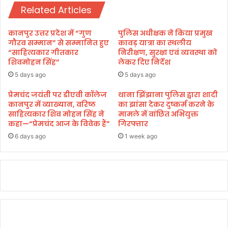
Related Articles
के
दा
र
कानपुर उत्तर प्रदेश में “गुण
पुलिस अधीक्षक ने किया प्रमुख
रु
गौरव सम्मान” से सम्मानित हुए
कावड़ यात्रा का स्थलीय
द्र
“साहित्यकार गीतकार
निरीक्षण, सुरक्षा एवं व्यवस्था को
शिवमोहन सिंह”
लेकर दिए निर्देश
ना
थ
5 days ago
5 days ago
मं
दि
प्रेमचंद जयंती पर डीएवी कॉलेज
थाना झिंझाना पुलिस द्वारा शादी
कानपुर में व्याख्यान, वरिष्ठ
का झांसा देकर दुष्कर्म करने के
र
साहित्यकार शिव मोहन सिंह ने
मामले में वांछित अभियुक्त
के
कहा—“प्रेमचंद आज के विवेक हैं”
गिरफ्तार
क
पा
6 days ago
1 week ago
ट