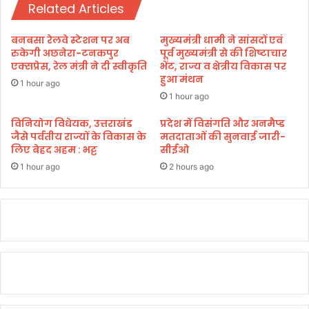
कि
Related Articles
शों
या
से
ग
मु
बनबसा रेलवे स्टेशन पर अब
मुख्यमंत्री धामी ने सांसदों एवं
ठ
ठ
रुकेगी अछनेरा-टनकपुर
पूर्व मुख्यमंत्री से की शिष्टाचार
न
भे
एक्सप्रेस, रेल मंत्री ने दी स्वीकृति
भेंट, राज्य व क्षेत्रीय विकास पर
हुआ मंथन
ड़
1 hour ago
1 hour ago
विनियोग विधेयक, उत्तराखंड
प्रदेश में विसंगति और अनमैप्ड
जैसे पर्वतीय राज्यों के विकास के
मतदाताओं की सुनवाई जारी-
लिए बेहद अहम : भट्ट
सीईओ
1 hour ago
2 hours ago