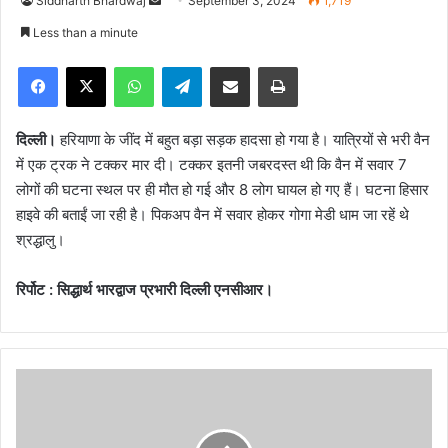
Siddharth Bhardwaj
S
September 3, 2024
1,719
e
Less than a minute
n
Facebook
X
WhatsApp
Telegram
Share via Email
Print
d
a
n
दिल्ली।
हरियाणा के जींद में बहुत बड़ा सड़क हादसा हो गया है। यात्रियों से भरी वैन
e
में एक ट्रक ने टक्कर मार दी। टक्कर इतनी जबरदस्त थी कि वैन में सवार 7
m
लोगों की घटना स्थल पर ही मौत हो गई और 8 लोग घायल हो गए हैं। घटना हिसार
a
हाइवे की बताईं जा रही है। पिकअप वैन में सवार होकर गोगा मेडी धाम जा रहें थे
i
श्रद्धालु।
l
रिर्पोट : सिद्धार्थ भारद्वाज प्रभारी दिल्ली एनसीआर।
गो
र
ख
पु