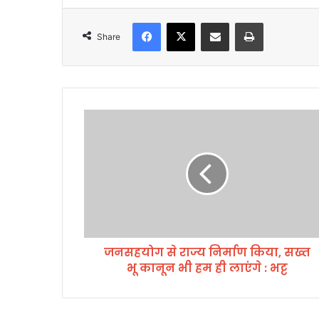
Facebook
X
Share via Email
Print
Share
ज
न
स
ह
यो
ग
से
रा
ज्य
जनसहयोग से राज्य निर्माण किया, सख्त
नि
भू कानून भी हम ही लाएंगे : भट्ट
र्मा
ण
कि
या