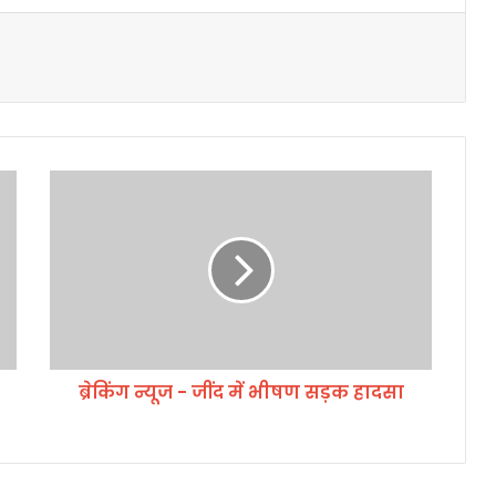
ब्रे
किं
ग
न्यू
ज
-
जीं
द
में
ब्रेकिंग न्यूज - जींद में भीषण सड़क हादसा
भी
ष
ण
स
ड़