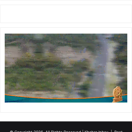
की
खु
ल
ग
ई
पो
ल
:
आ
र्य
© Copyright 2026, All Rights Reserved | Khabar Inbox |
Best