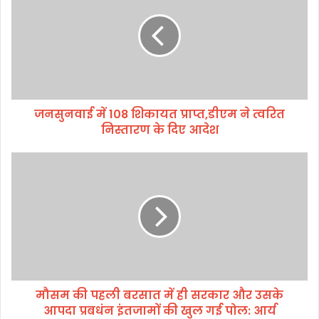
सु
न
वा
ई
में
1
0
जनसुनवाई में 108 शिकायत प्राप्त,डीएम ने त्वरित
8
निस्तारण के दिए आदेश
शि
का
य
मौ
त
स
प्रा
म
प्त
की
,
प
डी
ह
ए
ली
म
ब
ने
र
त्व
मौसम की पहली बरसात में ही सरकार और उसके
सा
रि
आपदा प्रबधंन इंतजामों की खुल गई पोल: आर्य
त