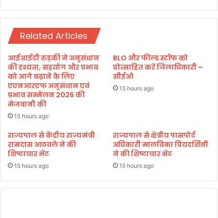
त
में
नि
ही
स्ता
स
र
Related Articles
र
ण
का
के
र
आईआईटी रुड़की ने अनुसंधान
BLO और फील्ड स्टॉफ को
दि
औ
की दृश्यता, सहयोग और प्रभाव
प्रोत्साहित करें जिलाधिकारी –
ए
र
को आगे बढ़ाने के लिए
सीईओ
आ
एएनआरएफ अनुसंधान एवं
उ
15 hours ago
प्रभाव सम्मेलन 2026 की
दे
स
मेजबानी की
श
के
आ
15 hours ago
प
राज्यपाल से केंद्रीय राज्यमंत्री
राज्यपाल से क्षेत्रीय पासपोर्ट
दा
रामदास आठवले ने की
अधिकारी मालविका प्रियदर्शिनी
प्र
शिष्टाचार भेंट
ने की शिष्टाचार भेंट
ब
15 hours ago
15 hours ago
धं
न
इं
त
जा
मों