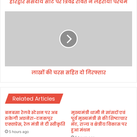
हरिद्वार संसदीय सीट पर त्रिवेंद्र रावत ने लहराया परचम
ट
प
र
ला
त्रि
खों
वें
की
द्र
च
रा
र
व
स
त
स
ने
हि
ल
त
लाखों की चरस सहित दो गिरफ्तार
ह
दो
रा
गि
या
र
प
फ्ता
Related Articles
र
र
च
म
बनबसा रेलवे स्टेशन पर अब
मुख्यमंत्री धामी ने सांसदों एवं
रुकेगी अछनेरा-टनकपुर
पूर्व मुख्यमंत्री से की शिष्टाचार
एक्सप्रेस, रेल मंत्री ने दी स्वीकृति
भेंट, राज्य व क्षेत्रीय विकास पर
हुआ मंथन
5 hours ago