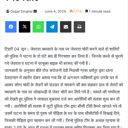
Gopal Singhal
S
June 4, 2024
1,714
1 minute read
e
Facebook
X
WhatsApp
Telegram
Share via Email
Print
n
d
a
n
टिहरी 04 जून। जेवरात चमकाने के नाम पर जेवरात चोरी करने वाले दो शातिरों
e
को पुलिस ने घटना के दो घंटे बाद ही गिरफ्तार कर लिया है। जिनके कब्जे से चुराये
m
गये जेवरात व घटना में प्रयुक्त बाइक भी बरामद की गयी है।
a
जानकारी के अनुसार बीते रोज सरोजनी देवी निवासी ग्राम धर्मपुर द्वारा थाना
i
देवप्रयाग में तहरीर देकर बताया गया कि दो अनजान व्यक्तियों द्वारा उनके घर में
l
आकर सोना चांदी के जेवरों को पाउडर से चमकने की बात कहकर छल से जेवरों को
चमकाने के नाम पर धोखाधड़ी से जेवर चोरी कर लिये गये है। मामले की गम्भीरता
को देखते हुए पुलिस ने तत्काल मुकदमा दर्ज कर आरोपियों की तलाश शुरू कर दी
गयी। आरोपियों की तलाश में जुटी पुलिस टीम द्वारा सीसी टीवी कैमरे खंगाले गये तो
उसमें घटना के समय दो पुरुष जो पीड़िता के घर के पास सीसीटीवी में दिखाई दिये,
जिसकी पीड़िता द्वारा पहचान कर ली गयी। जिन्हे पुलिस टीम के अथक प्रयास से
मात्र 2 घंटे के अंदर ही घटना में प्रयुक्त बाइक सहित गिरफ्तार कर लिया गया है।