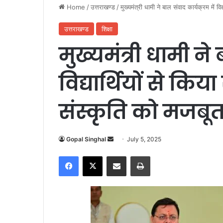
Home
/
उत्तराखण्ड
/
मुख्यमंत्री धामी ने बाल संवाद कार्यक्रम में 
उत्तराखण्ड
शिक्षा
मुख्यमंत्री धामी ने 
विद्यार्थियों से कि
संस्कृति को मजबू
Gopal Singhal
S
July 5, 2025
e
Facebook
X
Share via Email
Print
n
d
a
n
e
m