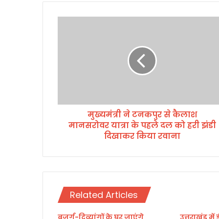
मु
ख्य
मं
त्री
ने
ट
न
क
पु
मुख्यमंत्री ने टनकपुर से कैलाश
र
मानसरोवर यात्रा के पहले दल को हरी झंडी
से
कै
दिखाकर किया रवाना
ला
श
मा
न
स
Related Articles
रो
व
बुजुर्ग-दिव्यांगों के घर जाएंगे
उत्तराखंड में
र