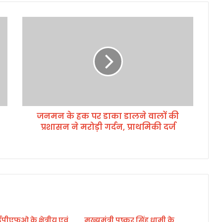
ज
न
म
न
के
ह
क
प
र
जनमन के हक पर डाका डालने वालों की
डा
प्रशासन ने मरोड़ी गर्दन, प्राथमिकी दर्ज
का
डा
ल
ने
वा
लों
की
प्र
शा
 ईपीएफओ के क्षेत्रीय एवं
मुख्यमंत्री पुष्कर सिंह धामी के
स