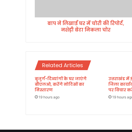
घ
र
में
बाप ने लिखाई घर में चोरी की रिपोर्ट,
चो
नशेड़ी बेटा निकला चोर
री
की
रि
पो
र्ट
,
Related Articles
न
शे
बुजुर्ग-दिव्यांगों के घर जाएंगे
उत्तराखंड में
ड़ी
बीएलओ, करेंगे नोटिसों का
जिला कार्या
बे
निस्तारण
पर विचार करे
टा
नि
19 hours ago
19 hours ag
क
ला
चो
र