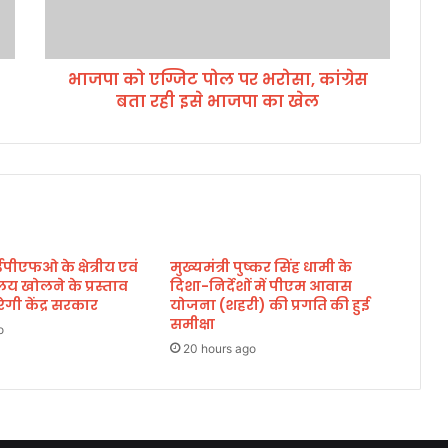
ट
पो
ल
भाजपा को एग्जिट पोल पर भरोसा, कांग्रेस
प
बता रही इसे भाजपा का खेल
र
भ
रो
सा
,
कां
ग्रे
स
 ईपीएफओ के क्षेत्रीय एवं
मुख्यमंत्री पुष्कर सिंह धामी के
ब
लय खोलने के प्रस्ताव
दिशा-निर्देशों में पीएम आवास
ता
गी केंद्र सरकार
योजना (शहरी) की प्रगति की हुई
र
समीक्षा
o
ही
20 hours ago
इ
से
भा
ज
पा