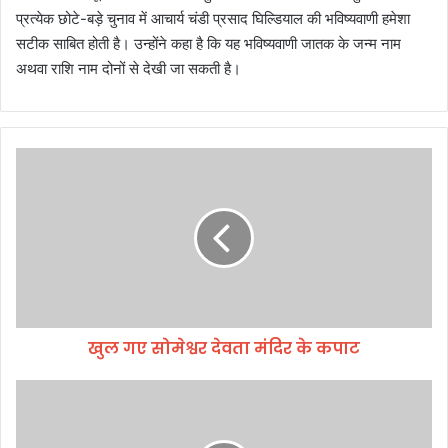
प्रत्येक छोटे-बड़े चुनाव में आचार्य चंडी प्रसाद घिल्डियाल की भविष्यवाणी हमेशा
सटीक साबित होती है। उन्होंने कहा है कि यह भविष्यवाणी जातक के जन्म नाम
अथवा राशि नाम दोनों से देखी जा सकती है।
खु
ल
ग
ए
सो
मे
श्व
र
दे
खुल गए सोमेश्वर देवता मंदिर के कपाट
व
ता
मं
मा
दि
हौ
र
ल