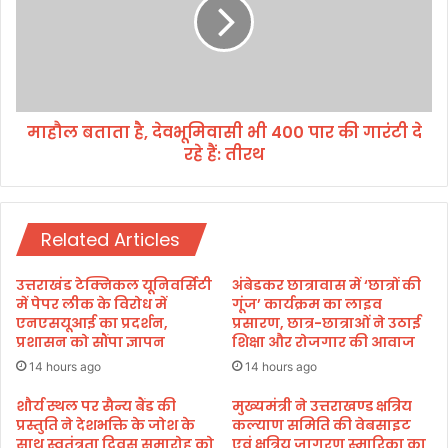
के
ब
क
ता
पा
ता
ट
है
,
दे
माहौल बताता है, देवभूमिवासी भी 400 पार की गारंटी दे
व
रहे हैं: तीरथ
भू
मि
वा
सी
Related Articles
भी
4
0
उत्तराखंड टेक्निकल यूनिवर्सिटी
अंबेडकर छात्रावास में ‘छात्रों की
0
में पेपर लीक के विरोध में
गूंज’ कार्यक्रम का लाइव
पा
एनएसयूआई का प्रदर्शन,
प्रसारण, छात्र-छात्राओं ने उठाई
प्रशासन को सौंपा ज्ञापन
शिक्षा और रोजगार की आवाज
र
की
14 hours ago
14 hours ago
गा
रं
शौर्य स्थल पर सैन्य बैंड की
मुख्यमंत्री ने उत्तराखण्ड क्षत्रिय
प्रस्तुति ने देशभक्ति के जोश के
कल्याण समिति की वेबसाइट
टी
साथ स्वतंत्रता दिवस समारोह को
एवं क्षत्रिय जागरण स्मारिका का
दे