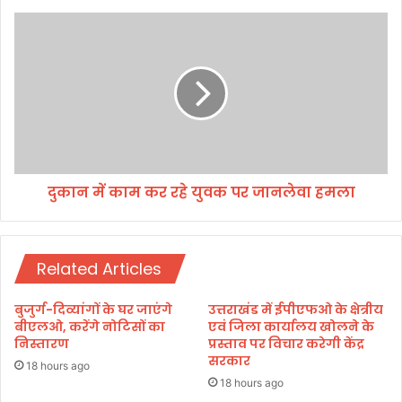
न्य
स
दु
म्मा
का
न
न
के
में
सा
का
थ
म
हु
क
आ
र
अं
र
ति
दुकान में काम कर रहे युवक पर जानलेवा हमला
हे
म
यु
सं
व
स्का
क
र
Related Articles
प
र
जा
बुजुर्ग-दिव्यांगों के घर जाएंगे
उत्तराखंड में ईपीएफओ के क्षेत्रीय
न
बीएलओ, करेंगे नोटिसों का
एवं जिला कार्यालय खोलने के
ले
निस्तारण
प्रस्ताव पर विचार करेगी केंद्र
सरकार
वा
18 hours ago
ह
18 hours ago
म