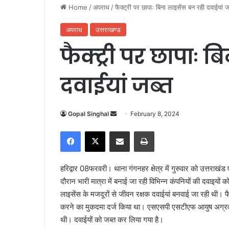
Home
/
अपराध
/
फैक्ट्री पर छापाः बिना लाइसेंस बन रही दवाईयां ज
अपराध
उत्तराखण्ड
फैक्ट्री पर छापाः 
दवाईयां जब्त
Gopal Singhal
S
February 8, 2024
e
Facebook
X
Share via Email
Print
n
d
a
हरिद्वार 08फरवरी। थाना गंगनहर क्षेत्र में गुरुवार को उत्तराख
n
दौरान भारी मात्रा में बनाई जा रही विभिन्न कंपनियों की दवाइयों को
e
लाइसेंस के मजदूरों से जीवन रक्षक दवाईयां बनवाई जा रही थी। फैक
m
करने का मुकदमा दर्ज किया था। एसएसपी एसटीएफ आयुष अग्रवाल 
a
थी। दवाईयों को जब्त कर लिया गया है।
i