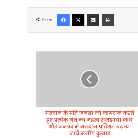
l
Facebook
X
Share via Email
Print
Share
म
त
दा
न
के
प्र
ति
ज
न
मतदान के प्रति जनता को जागरूक करते
ता
हुए प्रत्येक मत का महत्व समझाया जाये
को
जा
और जनपद में मतदान प्रतिशत बढ़ाया
ग
जाये:मनीष कुमार