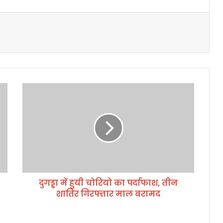
दु
ग
ड्डा
में
हु
यी
चो
रि
यो
दुगड्डा में हुयी चोरियो का पर्दाफाश, तीन
का
शातिर गिरफ्तार माल बरामद
प
र्दा
फा