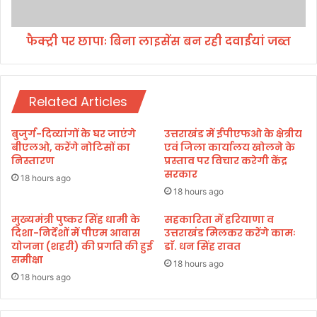
गे
ना
5
ला
3
फैक्ट्री पर छापाः बिना लाइसेंस बन रही दवाईयां जब्त
इ
ह
सें
जा
स
र
ब
का
Related Articles
न
र्य
र
क
ही
बुजुर्ग-दिव्यांगों के घर जाएंगे
उत्तराखंड में ईपीएफओ के क्षेत्रीय
र्ता
द
बीएलओ, करेंगे नोटिसों का
एवं जिला कार्यालय खोलने के
वा
निस्तारण
प्रस्ताव पर विचार करेगी केंद्र
सरकार
ई
18 hours ago
यां
18 hours ago
ज
मुख्यमंत्री पुष्कर सिंह धामी के
सहकारिता में हरियाणा व
ब्त
दिशा-निर्देशों में पीएम आवास
उत्तराखंड मिलकर करेंगे कामः
योजना (शहरी) की प्रगति की हुई
डाॅ. धन सिंह रावत
समीक्षा
18 hours ago
18 hours ago