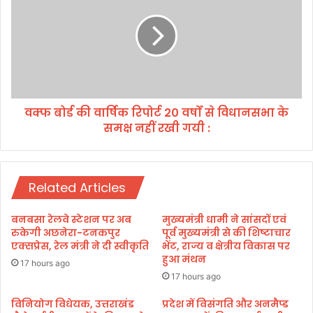
का
बो
र्य
र्ड
क्र
की
म
वा
को
र्षि
ले
क
क
रि
र
वक्फ बोर्ड की वार्षिक रिपोर्ट 20 वर्षों से विधानसभा के
पो
उ
समक्ष नहीं रखी गयी :
र्ट
त्त
2
रा
0
खं
व
ड
Related Articles
र्षों
में
से
भी
वि
बनबसा रेलवे स्टेशन पर अब
मुख्यमंत्री धामी ने सांसदों एवं
तै
धा
रुकेगी अछनेरा-टनकपुर
पूर्व मुख्यमंत्री से की शिष्टाचार
या
न
एक्सप्रेस, रेल मंत्री ने दी स्वीकृति
भेंट, राज्य व क्षेत्रीय विकास पर
रि
हुआ मंथन
स
17 hours ago
यां
भा
17 hours ago
ते
के
ज
स
विनियोग विधेयक, उत्तराखंड
प्रदेश में विसंगति और अनमैप्ड