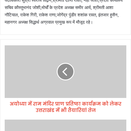
पदाधिकारी सुश्री स्वराज विद्वान,श्रीमती दीप्ति रावत, नेहा जोशी,प्रदेश कार्यालय
सचिव कौस्तुभानंद जोशी,मोर्चों के प्रदेश अध्यक्ष समीर आर्य, श्रीमती आशा
नौटियाल, राकेश गिरी, राकेश राणा,जोगेंद्र पुंडीर शशांक रावत, इंतजार हुसैन,
महानगर अध्यक्ष सिद्धार्थ अग्रवाल प्रमुख रूप में मौजूद रहे।
अ
यो
ध्या
में
रा
म
मं
दि
र
अयोध्या में राम मंदिर प्राण प्रतिष्ठा कार्यक्रम को लेकर
प्रा
उत्तराखंड में भी तैयारियां तेज
ण
प्र
ति
व
ष्ठा
क्फ