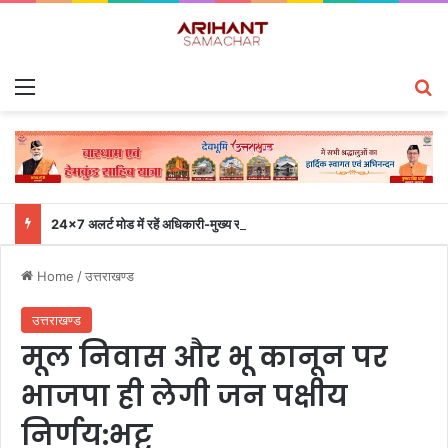
Menu
S
24×7 अलर्ट मोड में रहें अधिकारी-मुख्य सचिव एसईओसी से लगातार जनपदों के साथ समन्वय बनाए रखने के निर्देश
Home
/
उत्तराखण्ड
उत्तराखण्ड
मूल निवास और भू कानून पर
भाजपा ही लेगी जन पक्षीय
निर्णय:भट्ट