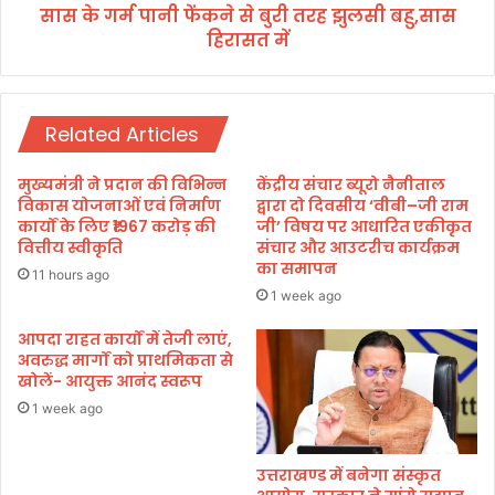
4
सास के गर्म पानी फेंकने से बुरी तरह झुलसी बहु,सास
ने
0
हिरासत में
से
दु
बु
का
री
नों
त
को
Related Articles
र
कि
ह
या
झु
मुख्यमंत्री ने प्रदान की विभिन्न
केंद्रीय संचार ब्यूरो नैनीताल
ध्व
ल
विकास योजनाओं एवं निर्माण
द्वारा दो दिवसीय ‘वीबी–जी राम
स्त
सी
कार्यों के लिए ₹1967 करोड़ की
जी’ विषय पर आधारित एकीकृत
वित्तीय स्वीकृति
संचार और आउटरीच कार्यक्रम
ब
का समापन
हु
11 hours ago
,
1 week ago
सा
आपदा राहत कार्यों में तेजी लाएं,
स
अवरुद्ध मार्गों को प्राथमिकता से
हि
खोलें- आयुक्त आनंद स्वरूप
रा
स
1 week ago
त
में
उत्तराखण्ड में बनेगा संस्कृत