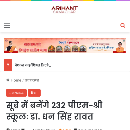
Menu
S
नेशनल फाइनेंशियल लिटरेसी क्विज़ में उत्तराखंड के छात्रों का शानदार प्रदर्शन, ग्राफिक एरा और क्वांटम स्कूल ने जीते शीर्ष पुरस्कार
Home
/
उत्तराखण्ड
उत्तराखण्ड
शिक्षा
सूबे में बनेंगे 232 पीएम-श्री
स्कूलः डा. धन सिंह रावत