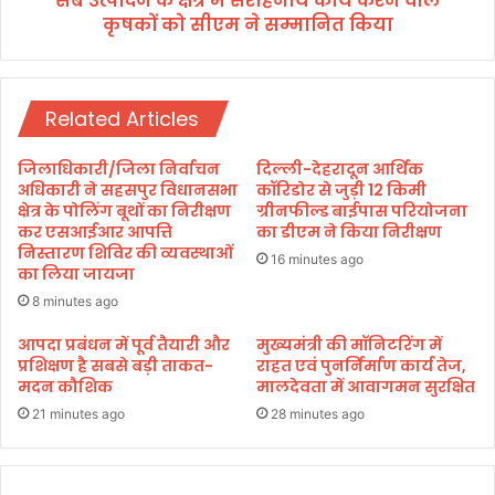
सेब उत्पादन के क्षेत्र में सराहनीय कार्य करने वाले
म
कृषकों को सीएम ने सम्मानित किया
स
:
रा
सि
ह
न्हा
नी
Related Articles
य
का
र्य
जिलाधिकारी/जिला निर्वाचन
दिल्ली-देहरादून आर्थिक
क
अधिकारी ने सहसपुर विधानसभा
कॉरिडोर से जुड़ी 12 किमी
र
क्षेत्र के पोलिंग बूथों का निरीक्षण
ग्रीनफील्ड बाईपास परियोजना
कर एसआईआर आपत्ति
का डीएम ने किया निरीक्षण
ने
निस्तारण शिविर की व्यवस्थाओं
वा
16 minutes ago
का लिया जायजा
ले
कृ
8 minutes ago
ष
आपदा प्रबंधन में पूर्व तैयारी और
मुख्यमंत्री की मॉनिटरिंग में
कों
प्रशिक्षण है सबसे बड़ी ताकत-
राहत एवं पुनर्निर्माण कार्य तेज,
को
मदन कौशिक
मालदेवता में आवागमन सुरक्षित
सी
21 minutes ago
28 minutes ago
ए
म
ने
स