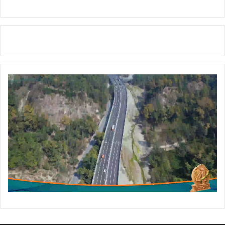
म्मा
नि
त
कि
या