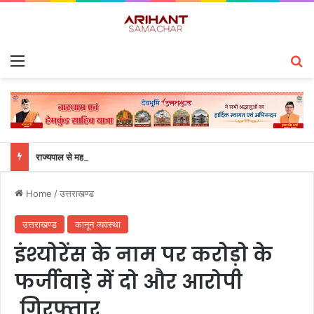
Menu
S
राज्यपाल से महालेखाकार, लेखापरीक्षा उत्तराखंड संजीव कुमार ने की शिष्टाचार भेंट
Home
/
उत्तराखण्ड
उत्तराखण्ड
कानून व्यवस्था
इंश्योरेंस के नाम पर करोड़ो के
फर्जीवाड़े में दो और आरोपी
गिरफ्तार