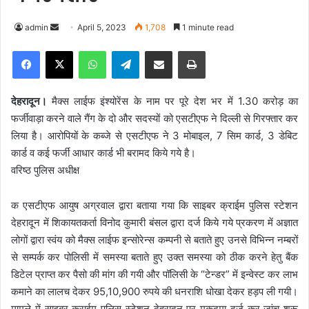
admin
S
April 5, 2023
1,708
1 minute read
e
Facebook
X
WhatsApp
Telegram
Share via Email
Print
n
d
a
देहरादून।
मैक्स लाईफ इंश्योरेंस के नाम पर पूरे देश भर में 1.30 करोड़ का
n
फर्जीवाड़ा करने वाले गैंग के दो और सदस्यों को एसटीएफ ने दिल्ली से गिरफ्तार कर
e
लिया है। आरोपियों के कब्जे से एसटीएफ ने 3 मोबाइल, 7 सिम कार्ड, 3 डेबिट
m
कार्ड व कई फर्जी आधार कार्ड भी बरामद किये गये है।
a
वरिष्ठ पुलिस अधीक्ष
i
l
क एसटीएफ आयुष अग्रवाल द्वारा बताया गया कि साइबर क्राईम पुलिस स्टेशन
देहरादून में शिकायतकर्ता विनोद कुमारी बंसल द्वारा दर्ज किये गये प्रकरण में अज्ञात
लोगों द्वारा स्वंय को मैक्स लाईफ इन्सोरेन्स कम्पनी से बताते हुए उनसे विभिन्न नम्बरों
से सम्पर्क कर पोलिसी में समस्या बताते हुए उक्त समस्या को ठीक करने हेतु बैंक
डिटेल प्राप्त कर पैसो की मांग की गयी और पॉलिसी के “टेन्डर” में इन्वेस्ट कर लाभ
कमाने का लालच देकर 95,10,900 रुपये की धनराशि धोखा देकर हड़प ली गयी।
मामले में साइबर क्राईम पुलिस स्टेशन देहरादून पर मुकदमा दर्ज कर जांच शुरू