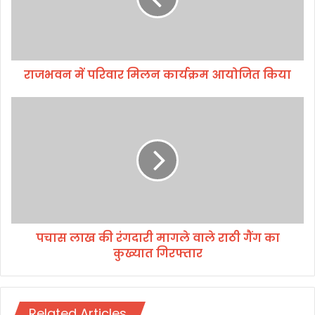
न
में
प
रि
वा
राजभवन में परिवार मिलन कार्यक्रम आयोजित किया
र
मि
ल
प
न
चा
का
स
र्य
ला
क्र
ख
म
की
आ
रं
यो
ग
जि
दा
पचास लाख की रंगदारी मागले वाले राठी गैंग का
त
री
कि
कुख्यात गिरफ्तार
मा
या
ग
ले
वा
Related Articles
ले