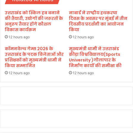
रा
ठी
उत्तराखंड को स्किल हब बनाने
नाबार्ड ने राष्ट्रीय हथकरघा
गैं
की तैयारी, उद्योगों की जरूरतों के
दिवस के अवसर पर मुंबई में तीन
ग
अनुरूप तैयार होंगे कौशल
दिवसीय प्रदर्शनी का आयोजन
विकास कार्यक्रम
किया
का
कु
12 hours ago
12 hours ago
ख्या
त
कॉमनवेल्थ गेम्स 2026 के
मुख्यमंत्री धामी ने उत्तराखंड
उत्तराखंड के पदक विजेताओं और
क्रीड़ा विश्वविद्यालय(Sports
गि
प्रशिक्षकों को मुख्यमंत्री धामी ने
University )गौलापार के
र
किया सम्मानित
निर्माण कार्यों की समीक्षा की
फ्ता
र
12 hours ago
12 hours ago