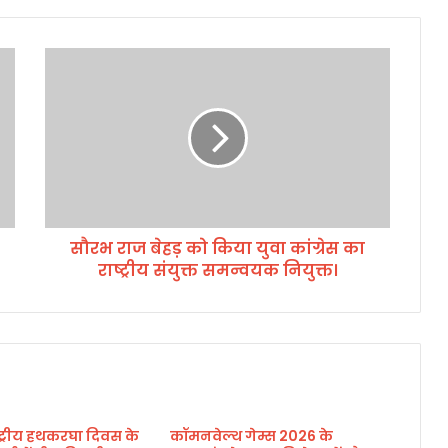
सौ
र
भ
रा
ज
बे
ह
ड़
को
सौरभ राज बेहड़ को किया युवा कांग्रेस का
कि
राष्ट्रीय संयुक्त समन्वयक नियुक्त।
या
यु
वा
कां
ग्रे
स
का
रा
ाष्ट्रीय हथकरघा दिवस के
कॉमनवेल्थ गेम्स 2026 के
ष्ट्री