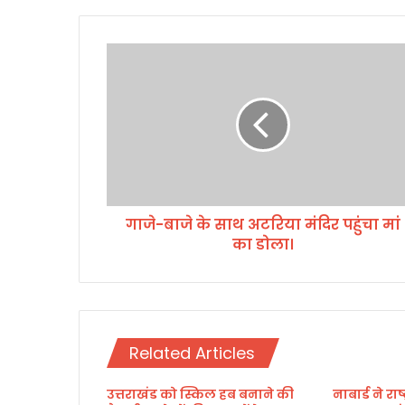
गा
जे
-
बा
जे
के
सा
थ
अ
गाजे-बाजे के साथ अटरिया मंदिर पहुंचा मां
ट
का डोला।
रि
या
मं
दि
र
प
Related Articles
हुं
चा
उत्तराखंड को स्किल हब बनाने की
नाबार्ड ने र
मां