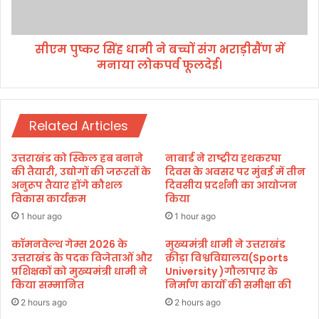
व्यं
सिं
ज
ह
नों
धा
का
सीएम पुष्कर सिंह धामी ने बच्चों संग भराड़ीसैंण में
मी
आ
मनाया लोकपर्व फूलदेई।
ने
नं
ब
द
च्चों
।
सं
Related Articles
ग
भ
रा
उत्तराखंड को स्किल हब बनाने
नाबार्ड ने राष्ट्रीय हथकरघा
ड़ी
की तैयारी, उद्योगों की जरूरतों के
दिवस के अवसर पर मुंबई में तीन
सैं
अनुरूप तैयार होंगे कौशल
दिवसीय प्रदर्शनी का आयोजन
विकास कार्यक्रम
किया
ण
में
1 hour ago
1 hour ago
म
ना
कॉमनवेल्थ गेम्स 2026 के
मुख्यमंत्री धामी ने उत्तराखंड
उत्तराखंड के पदक विजेताओं और
क्रीड़ा विश्वविद्यालय(Sports
या
प्रशिक्षकों को मुख्यमंत्री धामी ने
University )गौलापार के
लो
किया सम्मानित
निर्माण कार्यों की समीक्षा की
क
प
2 hours ago
2 hours ago
र्व