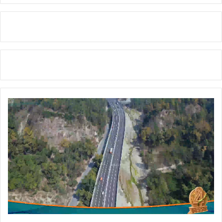
फू
ल
दे
ई
।