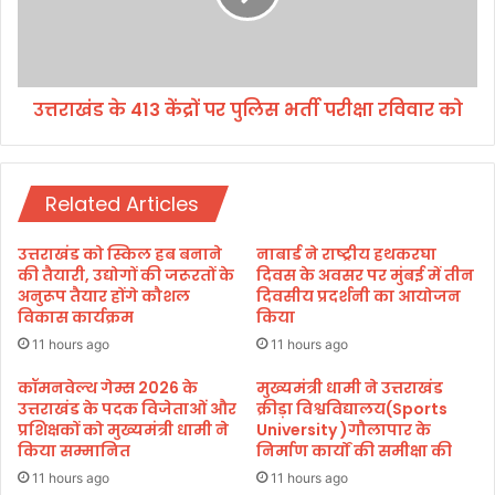
ई
के
1
4
0
1
0
3
उत्तराखंड के 413 केंद्रों पर पुलिस भर्ती परीक्षा रविवार को
म
कें
हि
द्रों
ला
प
एं
र
Related Articles
पु
लि
स
उत्तराखंड को स्किल हब बनाने
नाबार्ड ने राष्ट्रीय हथकरघा
भ
की तैयारी, उद्योगों की जरूरतों के
दिवस के अवसर पर मुंबई में तीन
र्ती
अनुरूप तैयार होंगे कौशल
दिवसीय प्रदर्शनी का आयोजन
विकास कार्यक्रम
किया
प
री
11 hours ago
11 hours ago
क्षा
कॉमनवेल्थ गेम्स 2026 के
मुख्यमंत्री धामी ने उत्तराखंड
र
उत्तराखंड के पदक विजेताओं और
क्रीड़ा विश्वविद्यालय(Sports
वि
प्रशिक्षकों को मुख्यमंत्री धामी ने
University )गौलापार के
वा
किया सम्मानित
निर्माण कार्यों की समीक्षा की
र
11 hours ago
11 hours ago
को