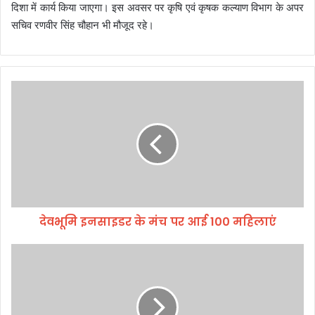
दिशा में कार्य किया जाएगा। इस अवसर पर कृषि एवं कृषक कल्याण विभाग के अपर
सचिव रणवीर सिंह चौहान भी मौजूद रहे।
दे
व
भू
मि
इ
न
सा
इ
ड
देवभूमि इनसाइडर के मंच पर आई 100 महिलाएं
र
के
मं
उ
च
त्त
प
रा
र
खं
आ
ड