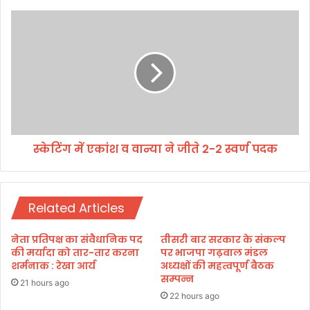
प
र
स्के
हो
टिं
गा
ग
का
में
मः
ए
डॉ
कां
.
श
ध
व
न
वा
सिं
स्केटिंग में एकांश व वान्या ने जीते 2-2 स्वर्ण पदक
न्या
ह
ने
रा
जी
व
ते
त
Related Articles
2
-
2
नेता प्रतिपक्ष का संवैधानिक पद
तीसरी बार सरकार के संकल्प
स्व
की मर्यादा को तार-तार करना
पर भाजपा गढ़वाल मंडल
र्ण
शर्मनाक : रेखा आर्य
अध्यक्षों की महत्वपूर्ण बैठक
सम्पन्न
प
21 hours ago
द
22 hours ago
क