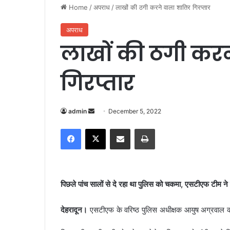
Home
/
अपराध
/
लाखों की ठगी करने वाला शातिर गिरप्तार
अपराध
लाखों की ठगी करन
गिरप्तार
admin
S
December 5, 2022
e
Facebook
X
Share via Email
Print
n
d
a
n
पिछले पांच सालों से दे रहा था पुलिस को चकमा, एसटीएफ टीम ने 
e
m
देहरादून।
एसटीएफ के वरिष्ठ पुलिस अधीक्षक आयुष अग्रवाल क
a
i