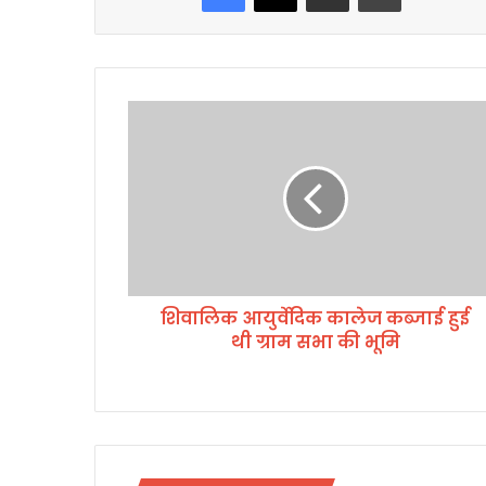
शि
वा
लि
क
आ
यु
र्वे
दि
क
शिवालिक आयुर्वेदिक कालेज कब्जाई हुई
का
थी ग्राम सभा की भूमि
ले
ज
क
ब्जा
ई
हु
ई