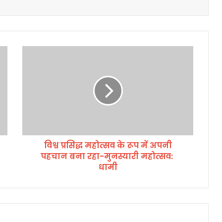
वि
श्व
प्र
सि
द्ध
म
हो
त्स
व
विश्व प्रसिद्ध महोत्सव के रूप में अपनी
के
पहचान बना रहा-मुनस्यारी महोत्सव:
रू
प
धामी
में
अ
प
नी
प